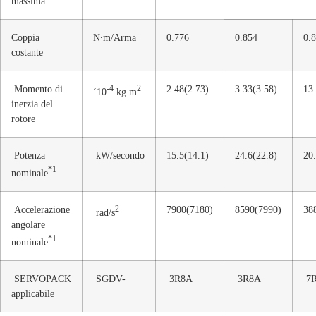
massima
Coppia
N∙m/Arma
0.776
0.854
0.
costante
Momento di
-4
2
2.48(2.73)
3.33(3.58)
13
´10
kg∙m
inerzia del
rotore
Potenza
kW/secondo
15.5(14.1)
24.6(22.8)
20.
*1
nominale
Accelerazione
2
7900(7180)
8590(7990)
38
rad/s
angolare
*1
nominale
SERVOPACK
SGDV-
3R8A
3R8A
7
applicabile