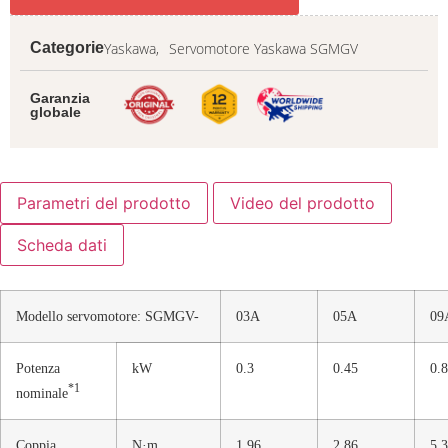
Yaskawa,
Servomotore Yaskawa SGMGV
Categorie
Garanzia
globale
Parametri del prodotto
Video del prodotto
Scheda dati
Modello servomotore: SGMGV-
03A
05A
09
Potenza
kW
0.3
0.45
0.
*1
nominale
Coppia
N·m
1.96
2.86
5.