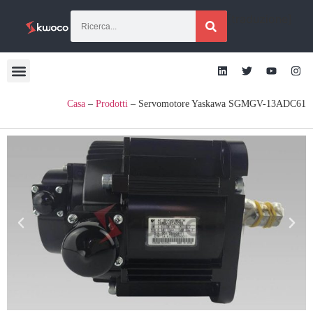
[traduzione]
Casa
–
Prodotti
–
Servomotore Yaskawa SGMGV-13ADC61