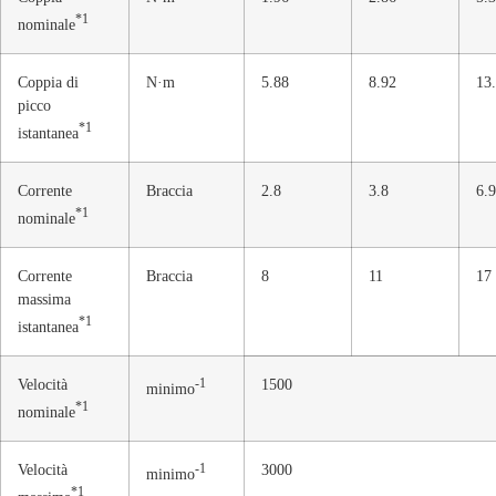
*1
nominale
Coppia di
N·m
5.88
8.92
13
picco
*1
istantanea
Corrente
Braccia
2.8
3.8
6.9
*1
nominale
Corrente
Braccia
8
11
17
massima
*1
istantanea
Velocità
-1
1500
minimo
*1
nominale
Velocità
-1
3000
minimo
*1