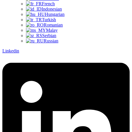
French
Indonesian
Hungarian
Turkish
Romanian
Malay
Serbian
Russian
Linkedin