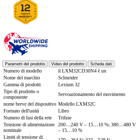
Parametri del prodotto
Video del prodotto
Scheda dati
Numero di modello
il LXM32CD30N4 è un
Nome del marchio
Schneider
Gamma di prodotti
Lexium 32
Tipo di prodotto o
Servoazionamento del movimento
componente
nome breve del dispositivo
Modello LXM32C
Formato dell'unità
Libro
Numero di fasi della rete
Trifase
Tensione di alimentazione
200…240 V – 15…10 %; 380…480 V
nominale
– 15…10 %
Limiti di tensione di
170…264 V; 323…528 V