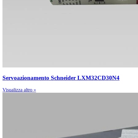
Servoazionamento Schneider LXM32CD30N4
Visualizza altro »