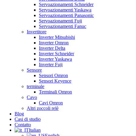
Servoazionamenti Schneider
Servoazionamenti Yaskawa
Servoazionamenti Panasonic
Servoazionamenti Fuji
Servoazionamenti Fanuc
Invertitore
Inverter Mitsubishi
Inverter Omron
Inverter Delta
Inverter Schneider
Inverter Yaskawa
Inverter Fuji
Sensore
Sensori Omron
Sensori Keyence
terminale
Terminali Omron
Cavo
Cavi Omron
Altri zoccoli relè
Blog
Casi di studio
Contatto
Italian
English