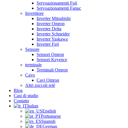
Servoazionamenti Fuji
Servoazionamenti Fanuc
Invertitore
Inverter Mitsubishi
Inverter Omron
Inverter Delta
Inverter Schneider
Inverter Yaskawa
Inverter Fuji
Sensore
Sensori Omron
Sensori Keyence
terminale
Terminali Omron
Cavo
Cavi Omron
Altri zoccoli relè
Blog
Casi di studio
Contatto
Italian
English
Portuguese
Spanish
German