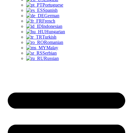
Portuguese
Spanish
German
French
Indonesian
Hungarian
Turkish
Romanian
Malay
Serbian
Russian