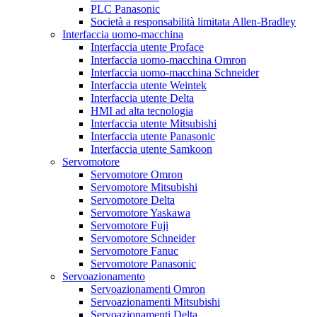
PLC Panasonic
Società a responsabilità limitata Allen-Bradley
Interfaccia uomo-macchina
Interfaccia utente Proface
Interfaccia uomo-macchina Omron
Interfaccia uomo-macchina Schneider
Interfaccia utente Weintek
Interfaccia utente Delta
HMI ad alta tecnologia
Interfaccia utente Mitsubishi
Interfaccia utente Panasonic
Interfaccia utente Samkoon
Servomotore
Servomotore Omron
Servomotore Mitsubishi
Servomotore Delta
Servomotore Yaskawa
Servomotore Fuji
Servomotore Schneider
Servomotore Fanuc
Servomotore Panasonic
Servoazionamento
Servoazionamenti Omron
Servoazionamenti Mitsubishi
Servoazionamenti Delta