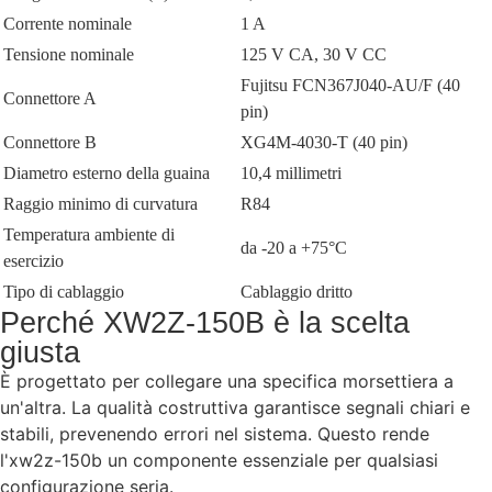
Corrente nominale
1 A
Tensione nominale
125 V CA, 30 V CC
Fujitsu FCN367J040-AU/F (40
Connettore A
pin)
Connettore B
XG4M-4030-T (40 pin)
Diametro esterno della guaina
10,4 millimetri
Raggio minimo di curvatura
R84
Temperatura ambiente di
da -20 a +75°C
esercizio
Tipo di cablaggio
Cablaggio dritto
Perché XW2Z-150B è la scelta
giusta
È progettato per collegare una specifica morsettiera a
un'altra. La qualità costruttiva garantisce segnali chiari e
stabili, prevenendo errori nel sistema. Questo rende
l'xw2z-150b un componente essenziale per qualsiasi
configurazione seria.