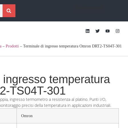
[traduzione]
a
–
Prodotti
–
Terminale di ingresso temperatura Omron DRT2-TS04T-301
i ingresso temperatura
2-TS04T-301
ppia, ingresso termometro a resistenza al platino. Punti I/O,
onitoraggio precisi della temperatura in applicazioni industriali.
Omron