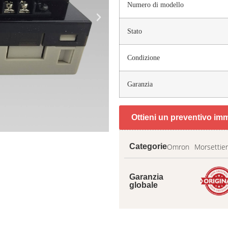
Numero di modello
Stato
Condizione
Garanzia
Ottieni un preventivo im
Omron
Morsettie
Categorie
Garanzia
globale