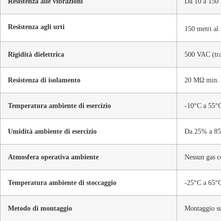
Resistenza alle vibrazioni
Da 10 a 150 
Resistenza agli urti
150 metri al
Rigidità dielettrica
500 VAC (tra 
Resistenza di isolamento
20 MΩ min. (
Temperatura ambiente di esercizio
-10°C a 55°C
Umidità ambiente di esercizio
Da 25% a 8
Atmosfera operativa ambiente
Nessun gas c
Temperatura ambiente di stoccaggio
-25°C a 65°
Metodo di montaggio
Montaggio s