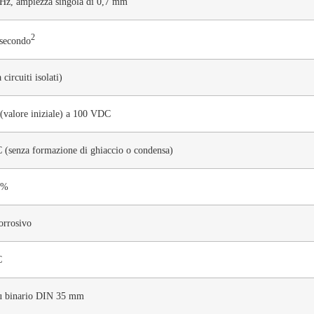
Hz, ampiezza singola di 0,7 mm
2
 secondo
circuiti isolati)
valore iniziale) a 100 VDC
 (senza formazione di ghiaccio o condensa)
5%
orrosivo
C
u binario DIN 35 mm