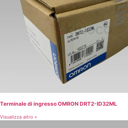
Terminale di ingresso OMRON DRT2-ID32ML
Visualizza altro »