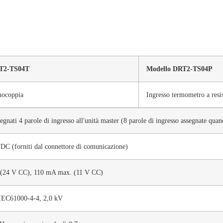
T2-TS04T
Modello DRT2-TS04P
mocoppia
Ingresso termometro a resis
segnati 4 parole di ingresso all'unità master (8 parole di ingresso assegnate qua
DC (forniti dal connettore di comunicazione)
(24 V CC), 110 mA max. (11 V CC)
IEC61000-4-4, 2,0 kV