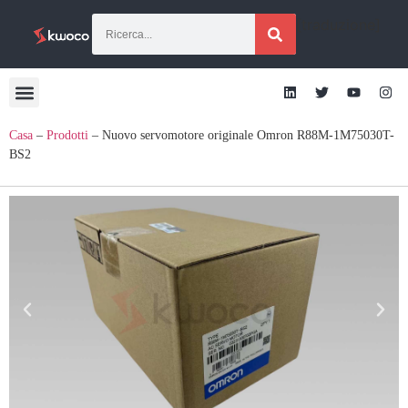
[traduzione]
Casa
–
Prodotti
–
Nuovo servomotore originale Omron R88M-1M75030T-
BS2