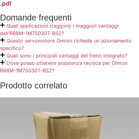
.pdf
Domande frequenti
Quali applicazioni traggono i maggiori vantaggi
dall'R88M-1M75030T-BS2?
Questo servomotore Omron richiede un azionamento
specifico?
Quali sono i principali vantaggi del freno integrato?
Dove posso ottenere assistenza tecnica per Omron
R88M-1M75030T-BS2?
Prodotto correlato