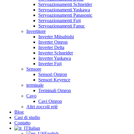
Servoazionamenti Schneider
Servoazionamenti Yaskawa
Servoazionamenti Panasonic
Servoazionamenti Fuji
Servoazionamenti Fanuc
Invertitore
Inverter Mitsubishi
Inverter Omron
Inverter Delta
Inverter Schneider
Inverter Yaskawa
Inverter Fuji
Sensore
Sensori Omron
Sensori Keyence
terminale
Terminali Omron
Cavo
Cavi Omron
Altri zoccoli relè
Blog
Casi di studio
Contatto
Italian
English