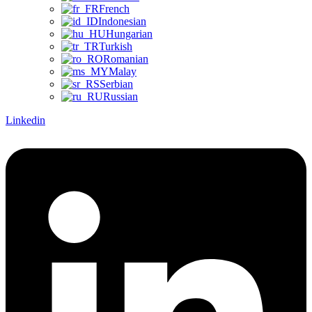
French
Indonesian
Hungarian
Turkish
Romanian
Malay
Serbian
Russian
Linkedin