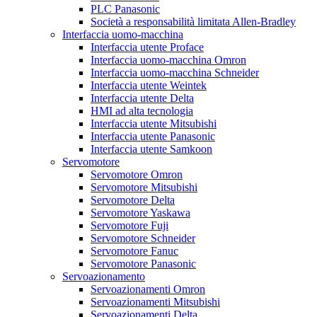
PLC Panasonic
Società a responsabilità limitata Allen-Bradley
Interfaccia uomo-macchina
Interfaccia utente Proface
Interfaccia uomo-macchina Omron
Interfaccia uomo-macchina Schneider
Interfaccia utente Weintek
Interfaccia utente Delta
HMI ad alta tecnologia
Interfaccia utente Mitsubishi
Interfaccia utente Panasonic
Interfaccia utente Samkoon
Servomotore
Servomotore Omron
Servomotore Mitsubishi
Servomotore Delta
Servomotore Yaskawa
Servomotore Fuji
Servomotore Schneider
Servomotore Fanuc
Servomotore Panasonic
Servoazionamento
Servoazionamenti Omron
Servoazionamenti Mitsubishi
Servoazionamenti Delta