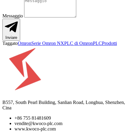
Messaggio
Inviare
Taggato
Omron
Serie Omron NX
PLC di Omron
PLC
Prodotti
B557, South Pearl Building, Sanlian Road, Longhua, Shenzhen,
Cina
+86 755 81481609
vendite@kwoco-plc.com
www.kwoco-plc.com