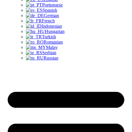
Portuguese
Spanish
German
French
Indonesian
Hungarian
Turkish
Romanian
Malay
Serbian
Russian