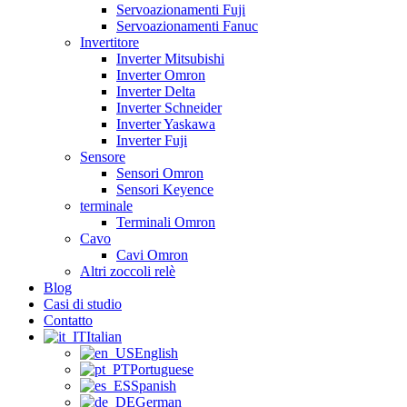
Servoazionamenti Fuji
Servoazionamenti Fanuc
Invertitore
Inverter Mitsubishi
Inverter Omron
Inverter Delta
Inverter Schneider
Inverter Yaskawa
Inverter Fuji
Sensore
Sensori Omron
Sensori Keyence
terminale
Terminali Omron
Cavo
Cavi Omron
Altri zoccoli relè
Blog
Casi di studio
Contatto
Italian
English
Portuguese
Spanish
German