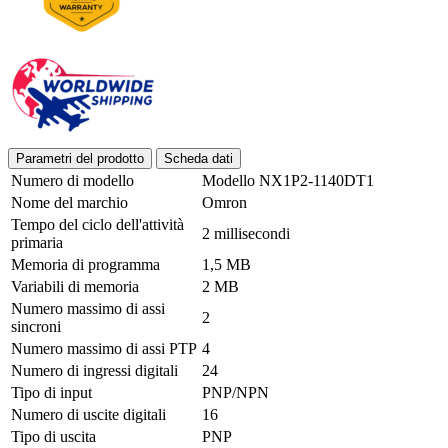
Parametri del prodotto
Scheda dati
Numero di modello
Modello NX1P2-1140DT1
Nome del marchio
Omron
Tempo del ciclo dell'attività
2 millisecondi
primaria
Memoria di programma
1,5 MB
Variabili di memoria
2 MB
Numero massimo di assi
2
sincroni
Numero massimo di assi PTP
4
Numero di ingressi digitali
24
Tipo di input
PNP/NPN
Numero di uscite digitali
16
Tipo di uscita
PNP