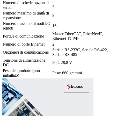
Numero di schede opzionali
2
seriali
Numero massimo di unità di
8
espansione
Numero massimo di nodi I/O
16
remoti
Master EtherCAT, EtherNet/IP,
Porta/e di comunicazione
Ethernet TCP/IP
Numero di porte Ethernet
2
Seriale RS-232C, Seriale RS-422,
Opzione/i di comunicazione
Seriale RS-485
Tensione di alimentazione
20,4-28,8 V
DC
Peso del prodotto (non
Peso: 660 grammi
imballato)