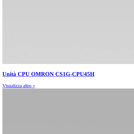
Unità CPU OMRON CS1G-CPU45H
Visualizza altro »