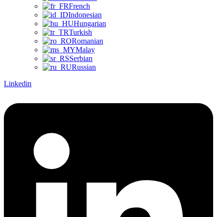
French
Indonesian
Hungarian
Turkish
Romanian
Malay
Serbian
Russian
Linkedin