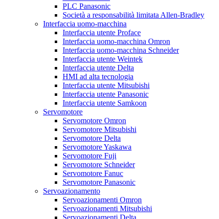
PLC Panasonic
Società a responsabilità limitata Allen-Bradley
Interfaccia uomo-macchina
Interfaccia utente Proface
Interfaccia uomo-macchina Omron
Interfaccia uomo-macchina Schneider
Interfaccia utente Weintek
Interfaccia utente Delta
HMI ad alta tecnologia
Interfaccia utente Mitsubishi
Interfaccia utente Panasonic
Interfaccia utente Samkoon
Servomotore
Servomotore Omron
Servomotore Mitsubishi
Servomotore Delta
Servomotore Yaskawa
Servomotore Fuji
Servomotore Schneider
Servomotore Fanuc
Servomotore Panasonic
Servoazionamento
Servoazionamenti Omron
Servoazionamenti Mitsubishi
Servoazionamenti Delta