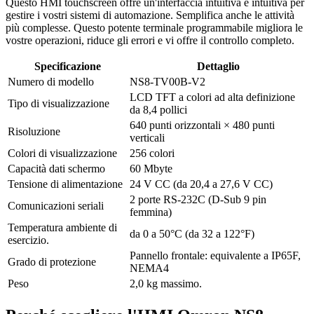
Questo HMI touchscreen offre un'interfaccia intuitiva e intuitiva per
gestire i vostri sistemi di automazione. Semplifica anche le attività
più complesse. Questo potente terminale programmabile migliora le
vostre operazioni, riduce gli errori e vi offre il controllo completo.
Specificazione
Dettaglio
Numero di modello
NS8-TV00B-V2
LCD TFT a colori ad alta definizione
Tipo di visualizzazione
da 8,4 pollici
640 punti orizzontali × 480 punti
Risoluzione
verticali
Colori di visualizzazione
256 colori
Capacità dati schermo
60 Mbyte
Tensione di alimentazione
24 V CC (da 20,4 a 27,6 V CC)
2 porte RS-232C (D-Sub 9 pin
Comunicazioni seriali
femmina)
Temperatura ambiente di
da 0 a 50°C (da 32 a 122°F)
esercizio.
Pannello frontale: equivalente a IP65F,
Grado di protezione
NEMA4
Peso
2,0 kg massimo.