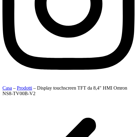
Casa
–
Prodotti
–
Display touchscreen TFT da 8,4" HMI Omron
NS8-TV00B-V2