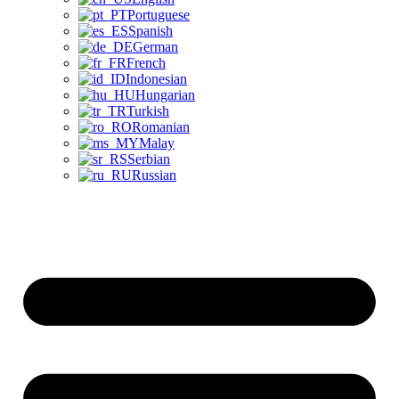
Portuguese
Spanish
German
French
Indonesian
Hungarian
Turkish
Romanian
Malay
Serbian
Russian