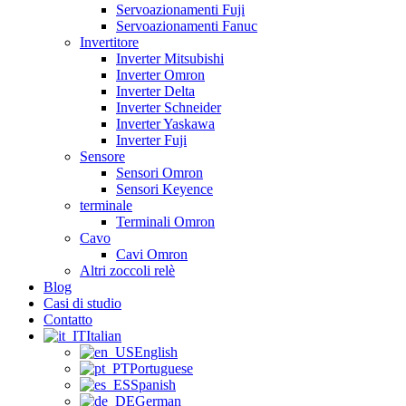
Servoazionamenti Fuji
Servoazionamenti Fanuc
Invertitore
Inverter Mitsubishi
Inverter Omron
Inverter Delta
Inverter Schneider
Inverter Yaskawa
Inverter Fuji
Sensore
Sensori Omron
Sensori Keyence
terminale
Terminali Omron
Cavo
Cavi Omron
Altri zoccoli relè
Blog
Casi di studio
Contatto
Italian
English
Portuguese
Spanish
German