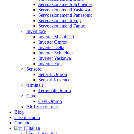
Servoazionamenti Schneider
Servoazionamenti Yaskawa
Servoazionamenti Panasonic
Servoazionamenti Fuji
Servoazionamenti Fanuc
Invertitore
Inverter Mitsubishi
Inverter Omron
Inverter Delta
Inverter Schneider
Inverter Yaskawa
Inverter Fuji
Sensore
Sensori Omron
Sensori Keyence
terminale
Terminali Omron
Cavo
Cavi Omron
Altri zoccoli relè
Blog
Casi di studio
Contatto
Italian
English