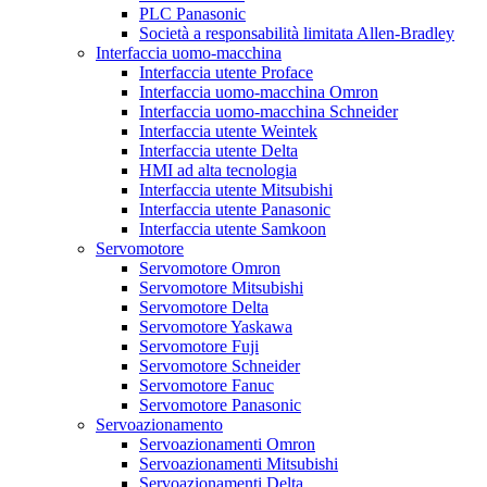
PLC Panasonic
Società a responsabilità limitata Allen-Bradley
Interfaccia uomo-macchina
Interfaccia utente Proface
Interfaccia uomo-macchina Omron
Interfaccia uomo-macchina Schneider
Interfaccia utente Weintek
Interfaccia utente Delta
HMI ad alta tecnologia
Interfaccia utente Mitsubishi
Interfaccia utente Panasonic
Interfaccia utente Samkoon
Servomotore
Servomotore Omron
Servomotore Mitsubishi
Servomotore Delta
Servomotore Yaskawa
Servomotore Fuji
Servomotore Schneider
Servomotore Fanuc
Servomotore Panasonic
Servoazionamento
Servoazionamenti Omron
Servoazionamenti Mitsubishi
Servoazionamenti Delta