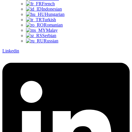
French
Indonesian
Hungarian
Turkish
Romanian
Malay
Serbian
Russian
Linkedin