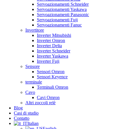
Servoazionamenti Schneider
Servoazionamenti Yaskawa
Servoazionamenti Panasonic
Servoazionamenti Fuji
Servoazionamenti Fanuc
Invertitore
Inverter Mitsubishi
Inverter Omron
Inverter Delta
Inverter Schneider
Inverter Yaskawa
Inverter Fuji
Sensore
Sensori Omron
Sensori Keyence
terminale
Terminali Omron
Cavo
Cavi Omron
Altri zoccoli relè
Blog
Casi di studio
Contatto
Italian
English