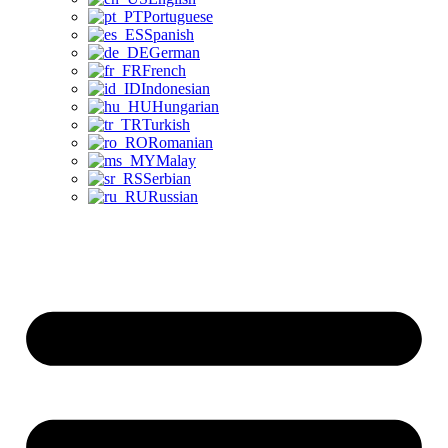
Portuguese
Spanish
German
French
Indonesian
Hungarian
Turkish
Romanian
Malay
Serbian
Russian