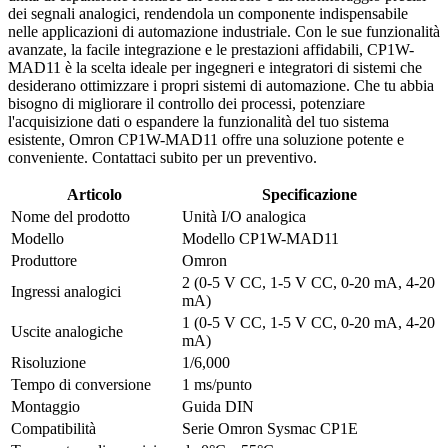
dei segnali analogici, rendendola un componente indispensabile
nelle applicazioni di automazione industriale. Con le sue funzionalità
avanzate, la facile integrazione e le prestazioni affidabili, CP1W-
MAD11 è la scelta ideale per ingegneri e integratori di sistemi che
desiderano ottimizzare i propri sistemi di automazione. Che tu abbia
bisogno di migliorare il controllo dei processi, potenziare
l'acquisizione dati o espandere la funzionalità del tuo sistema
esistente, Omron CP1W-MAD11 offre una soluzione potente e
conveniente. Contattaci subito per un preventivo.
Articolo
Specificazione
Nome del prodotto
Unità I/O analogica
Modello
Modello CP1W-MAD11
Produttore
Omron
2 (0-5 V CC, 1-5 V CC, 0-20 mA, 4-20
Ingressi analogici
mA)
1 (0-5 V CC, 1-5 V CC, 0-20 mA, 4-20
Uscite analogiche
mA)
Risoluzione
1/6,000
Tempo di conversione
1 ms/punto
Montaggio
Guida DIN
Compatibilità
Serie Omron Sysmac CP1E