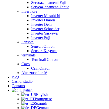
Servoazionamenti Fuji
Servoazionamenti Fanuc
Invertitore
Inverter Mitsubishi
Inverter Omron
Inverter Delta
Inverter Schneider
Inverter Yaskawa
Inverter Fuji
Sensore
Sensori Omron
Sensori Keyence
terminale
Terminali Omron
Cavo
Cavi Omron
Altri zoccoli relè
Blog
Casi di studio
Contatto
Italian
English
Portuguese
Spanish
German