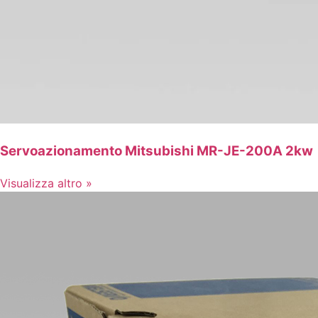
Servoazionamento Mitsubishi MR-JE-200A 2kw
Visualizza altro »