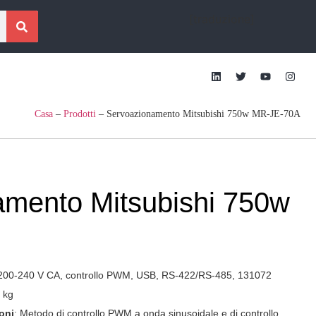
[traduzione]
Casa
–
Prodotti
–
Servoazionamento Mitsubishi 750w MR-JE-70A
amento Mitsubishi 750w
A, 200-240 V CA, controllo PWM, USB, RS-422/RS-485, 131072
 kg
oni
: Metodo di controllo PWM a onda sinusoidale e di controllo