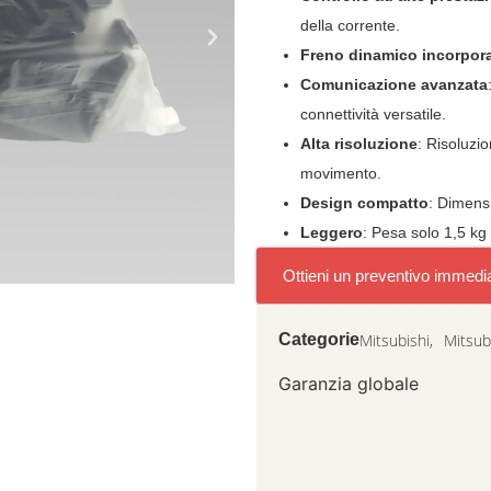
della corrente.
Freno dinamico incorpor
Comunicazione avanzata
connettività versatile.
Alta risoluzione
: Risoluzi
movimento.
Design compatto
: Dimensi
Leggero
: Pesa solo 1,5 kg
Ottieni un preventivo immedi
Mitsubishi,
Mitsub
Categorie
Garanzia globale