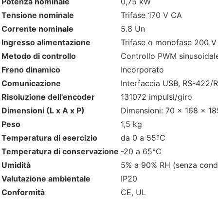
Potenza nominale
0,75 kW
Tensione nominale
Trifase 170 V CA
Corrente nominale
5.8 Un
Ingresso alimentazione
Trifase o monofase 200 V
Metodo di controllo
Controllo PWM sinusoidale
Freno dinamico
Incorporato
Comunicazione
Interfaccia USB, RS-422/
Risoluzione dell'encoder
131072 impulsi/giro
Dimensioni (L x A x P)
Dimensioni: 70 x 168 x 1
Peso
1,5 kg
Temperatura di esercizio
da 0 a 55°C
Temperatura di conservazione
-20 a 65°C
Umidità
5% a 90% RH (senza cond
Valutazione ambientale
IP20
Conformità
CE, UL