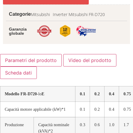
Mitsubishi
Inverter Mitsubishi FR-D720
Categorie
Garanzia
globale
Parametri del prodotto
Video del prodotto
Scheda dati
Modello FR-D720-
lo
E
0.1
0.2
0.4
0.75
Capacità motore applicabile (kW)*1
0.1
0.2
0.4
0.75
Produzione
Capacità nominale
0.3
0.6
1.0
1.7
(kVA)*2