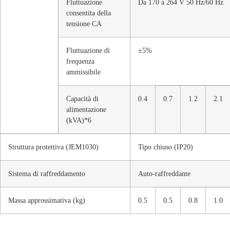
Fluttuazione
Da 170 a 264 V 50 Hz/60 Hz
consentita della
tensione CA
Fluttuazione di
±5%
frequenza
ammissibile
Capacità di
0.4
0.7
1.2
2.1
alimentazione
(kVA)*6
Struttura protettiva (JEM1030)
Tipo chiuso (IP20)
Sistema di raffreddamento
Auto-raffreddante
Massa approssimativa (kg)
0.5
0.5
0.8
1.0