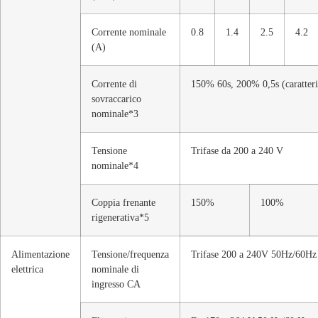
Corrente nominale
0.8
1.4
2.5
4.2
(A)
Corrente di
150% 60s, 200% 0,5s (caratteri
sovraccarico
nominale*3
Tensione
Trifase da 200 a 240 V
nominale*4
Coppia frenante
150%
100%
rigenerativa*5
Alimentazione
Tensione/frequenza
Trifase 200 a 240V 50Hz/60Hz
elettrica
nominale di
ingresso CA