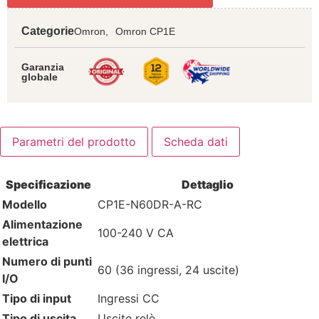
Categorie
Omron,
Omron CP1E
Garanzia
globale
Parametri del prodotto
Scheda dati
Specificazione
Dettaglio
Modello
CP1E-N60DR-A-RC
Alimentazione
100-240 V CA
elettrica
Numero di punti
60 (36 ingressi, 24 uscite)
I/O
Tipo di input
Ingressi CC
Tipo di uscita
Uscite relè