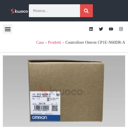
[traduzione]
Casa
–
Prodotti
–
Controllore Omron CP1E-N60DR-A