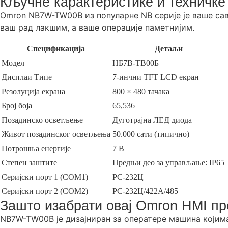
Кључне карактеристике и техничке
Omron NB7W-TW00B из популарне NB серије је ваше са
ваш рад лакшим, а ваше операције паметнијим.
Спецификација
Детаљи
Модел
НБ7В-ТВ00Б
Дисплаи Типе
7-инчни TFT LCD екран
Резолуција екрана
800 × 480 тачака
Број боја
65,536
Позадинско осветљење
Дуготрајна ЛЕД диода
Живот позадинског осветљења
50.000 сати (типично)
Потрошња енергије
7 В
Степен заштите
Предњи део за управљање: IP65
Серијски порт 1 (COM1)
РС-232Ц
Серијски порт 2 (COM2)
РС-232Ц/422А/485
Зашто изабрати овај Omron HMI пр
NB7W-TW00B је дизајниран за оператере машина којима ј