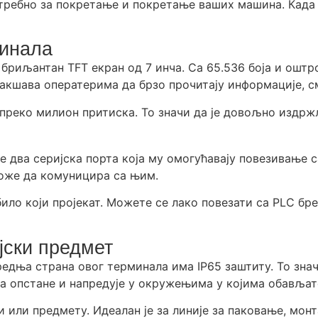
требно за покретање и покретање ваших машина. Када 
минала
 бриљантан TFT екран од 7 инча. Са 65.536 боја и оштр
олакшава оператерима да брзо прочитају информације, 
преко милион притиска. То значи да је довољно издрж
 два серијска порта која му омогућавају повезивање с
може да комуницира са њим.
о који пројекат. Можете се лако повезати са PLC бренд
јски предмет
Предња страна овог терминала има IP65 заштиту. То зна
да опстане и напредује у окружењима у којима обављате
 или предмету. Идеалан је за линије за паковање, мон