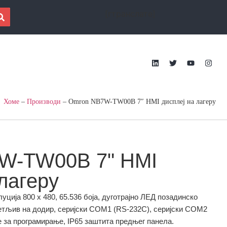
[гтранслате]
Хоме
–
Производи
–
Omron NB7W-TW00B 7″ HMI дисплеј на лагеру
W-TW00B 7" HMI
лагеру
луција 800 x 480, 65.536 боја, дуготрајно ЛЕД позадинско
етљив на додир, серијски COM1 (RS-232C), серијски COM2
e за програмирање, IP65 заштита предњег панела.