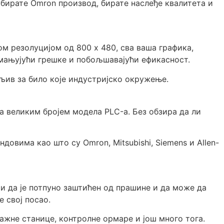
бирате Omron производ, бирате наслеђе квалитета и
ом резолуцијом од 800 x 480, сва ваша графика,
смањујући грешке и побољшавајући ефикасност.
љив за било које индустријско окружење.
а великим бројем модела PLC-а. Без обзира да ли
овима као што су Omron, Mitsubishi, Siemens и Allen-
чи да је потпуно заштићен од прашине и да може да
 свој посао.
тажне станице, контролне ормаре и још много тога.