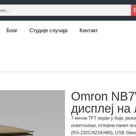
Блог
Студије случаја
Контакт
Omron NB7
дисплеј на 
7-инчни TFT екран у боји, резо
осветљење, отпорни панел ос
(RS-232C/422A/485), USB Slav