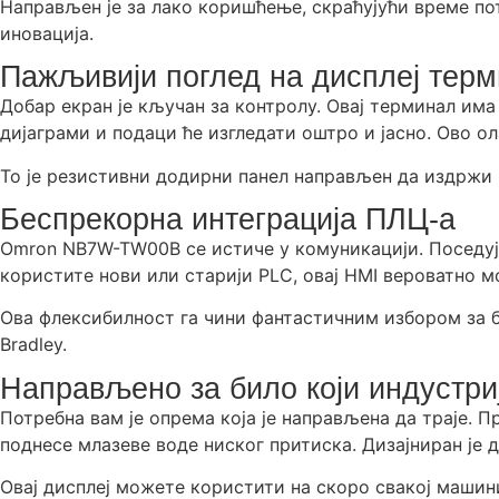
Направљен је за лако коришћење, скраћујући време по
иновација.
Пажљивији поглед на дисплеј тер
Добар екран је кључан за контролу. Овај терминал има
дијаграми и подаци ће изгледати оштро и јасно. Ово 
То је резистивни додирни панел направљен да издржи 
Беспрекорна интеграција ПЛЦ-а
Omron NB7W-TW00B се истиче у комуникацији. Поседује
користите нови или старији PLC, овај HMI вероватно 
Ова флексибилност га чини фантастичним избором за бил
Bradley.
Направљено за било који индустри
Потребна вам је опрема која је направљена да траје. 
поднесе млазеве воде ниског притиска. Дизајниран је 
Овај дисплеј можете користити на скоро свакој машини