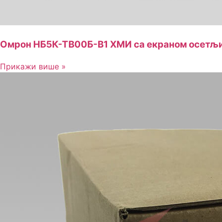
Омрон НБ5К-ТВ00Б-В1 ХМИ са екраном осетљи
Прикажи више »