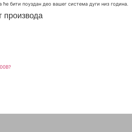
а ће бити поуздан део вашег система дуги низ година.
 производа
W00B?