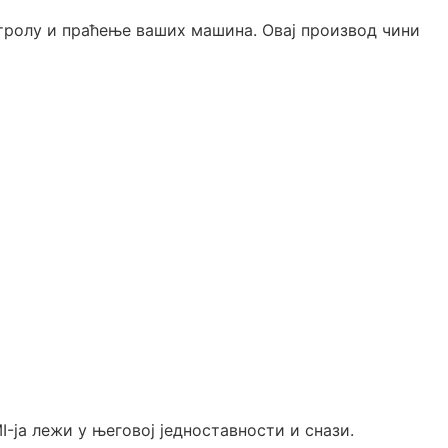
тролу и праћење ваших машина. Овај производ чини
-ја лежи у његовој једноставности и снази.