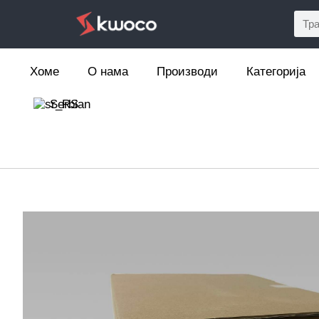
Хоме
О нама
Производи
Категорија
Serbian