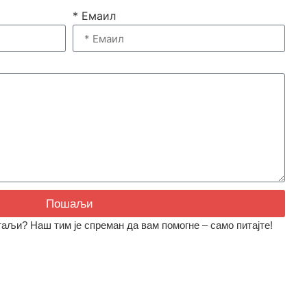
* Емаил
Пошаљи
аљи? Наш тим је спреман да вам помогне – само питајте!