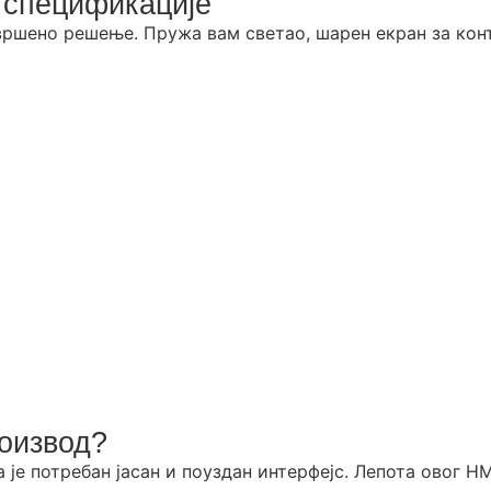
 спецификације
вршено решење. Пружа вам светао, шарен екран за кон
оизвод?
е потребан јасан и поуздан интерфејс. Лепота овог HMI