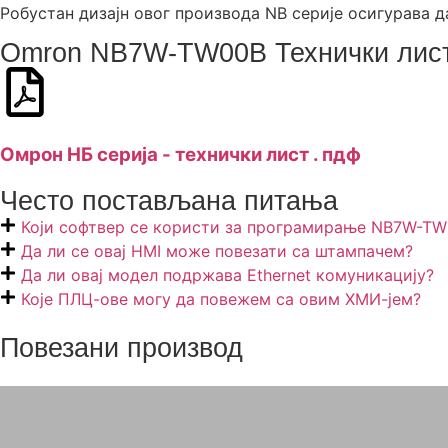
Робустан дизајн овог производа NB серије осигурава д
Omron NB7W-TW00B Технички лист
Омрон НБ серија - технички лист . пдф
Често постављана питања
Који софтвер се користи за програмирање NB7W-T
Да ли се овај HMI може повезати са штампачем?
Да ли овај модел подржава Ethernet комуникацију?
Које ПЛЦ-ове могу да повежем са овим ХМИ-јем?
Повезани производ