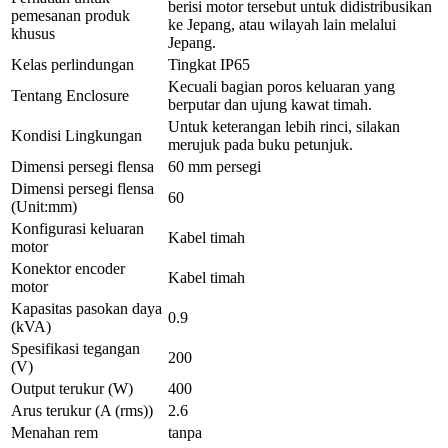
berisi motor tersebut untuk didistribusikan
pemesanan produk
ke Jepang, atau wilayah lain melalui
khusus
Jepang.
Kelas perlindungan
Tingkat IP65
Kecuali bagian poros keluaran yang
Tentang Enclosure
berputar dan ujung kawat timah.
Untuk keterangan lebih rinci, silakan
Kondisi Lingkungan
merujuk pada buku petunjuk.
Dimensi persegi flensa
60 mm persegi
Dimensi persegi flensa
60
(Unit:mm)
Konfigurasi keluaran
Kabel timah
motor
Konektor encoder
Kabel timah
motor
Kapasitas pasokan daya
0.9
(kVA)
Spesifikasi tegangan
200
(V)
Output terukur (W)
400
Arus terukur (A (rms))
2.6
Menahan rem
tanpa