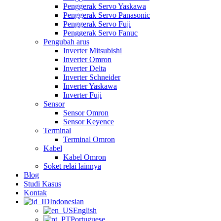
Penggerak Servo Yaskawa
Penggerak Servo Panasonic
Penggerak Servo Fuji
Penggerak Servo Fanuc
Pengubah arus
Inverter Mitsubishi
Inverter Omron
Inverter Delta
Inverter Schneider
Inverter Yaskawa
Inverter Fuji
Sensor
Sensor Omron
Sensor Keyence
Terminal
Terminal Omron
Kabel
Kabel Omron
Soket relai lainnya
Blog
Studi Kasus
Kontak
Indonesian
English
Portuguese