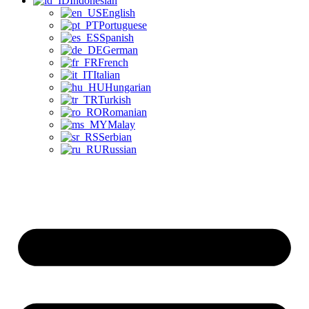
Indonesian
English
Portuguese
Spanish
German
French
Italian
Hungarian
Turkish
Romanian
Malay
Serbian
Russian