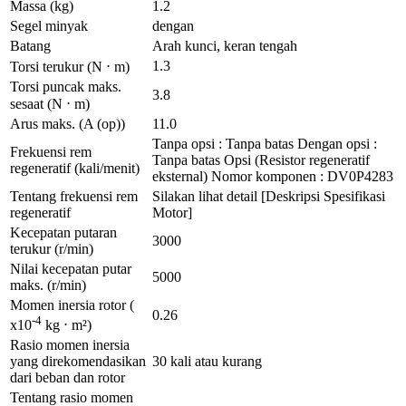
Massa (kg)
1.2
Segel minyak
dengan
Batang
Arah kunci, keran tengah
1.3
Torsi terukur (N ⋅ m)
Torsi puncak maks.
3.8
sesaat (N ⋅ m)
Arus maks. (A (op))
11.0
Tanpa opsi : Tanpa batas Dengan opsi :
Frekuensi rem
Tanpa batas Opsi (Resistor regeneratif
regeneratif (kali/menit)
eksternal) Nomor komponen : DV0P4283
Tentang frekuensi rem
Silakan lihat detail [Deskripsi Spesifikasi
regeneratif
Motor]
Kecepatan putaran
3000
terukur (r/min)
Nilai kecepatan putar
5000
maks. (r/min)
Momen inersia rotor (
0.26
-4
x10
kg ⋅ m²)
Rasio momen inersia
yang direkomendasikan
30 kali atau kurang
dari beban dan rotor
Tentang rasio momen