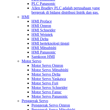
PLC Panasonic
Allen Bradley PLC adalah perusahaan yang
bergerak di bidang distribusi listrik dan gas.
HMI
HMI Proface
HMI Omron
HMI Schneider
HMI Weintek
HMI Delta
HMI berteknologi tinggi
HMI Mitsubishi
HMI Panasonic
Samkoon HMI
Motor Servo
Motor Servo Omron
Motor Servo Mitsubishi
Motor Servo Delta
Motor Servo Yaskawa
Motor Servo Fuji
Motor Servo Schneider
Motor Servo Fanuc
Motor Servo Panasonic
Penggerak Servo
Penggerak Servo Omron
Penggerak Servo Mitsubishi