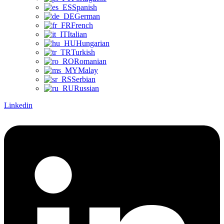
Spanish
German
French
Italian
Hungarian
Turkish
Romanian
Malay
Serbian
Russian
Linkedin