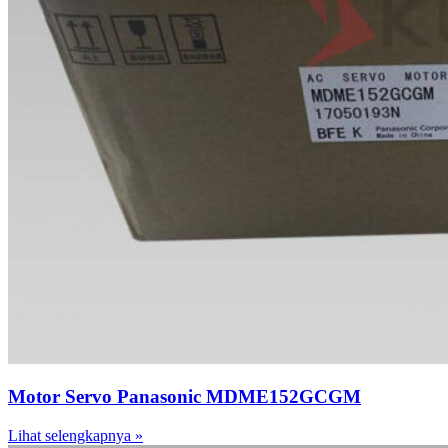
Motor Servo Panasonic MDME152GCGM
Lihat selengkapnya »