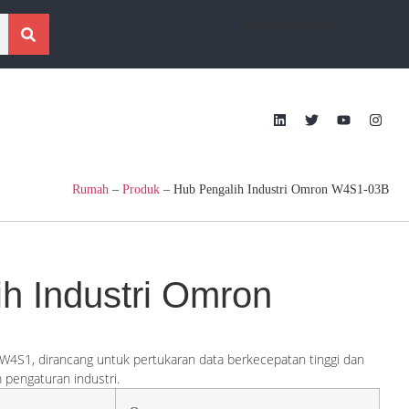
[terjemahan]
Rumah
–
Produk
–
Hub Pengalih Industri Omron W4S1-03B
h Industri Omron
i W4S1, dirancang untuk pertukaran data berkecepatan tinggi dan
m pengaturan industri.