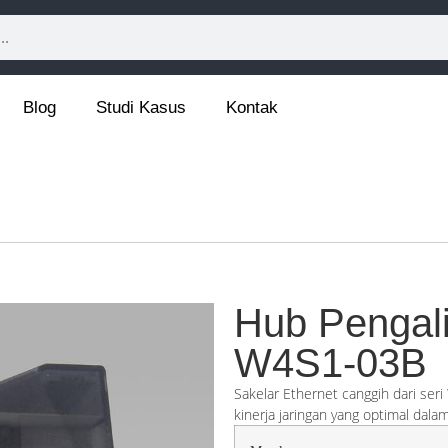
Blog
Studi Kasus
Kontak
Hub Pengali
W4S1-03B
Sakelar Ethernet canggih dari ser
kinerja jaringan yang optimal dala