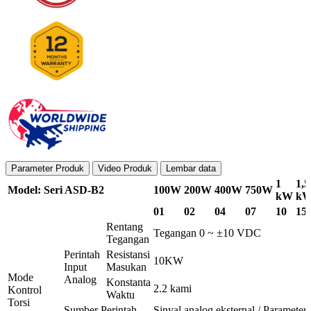
Parameter Produk
Video Produk
Lembar data
1
1,5
Model: Seri ASD-B2
100W
200W
400W
750W
kW
k
01
02
04
07
10
15
Rentang
Tegangan 0 ~ ±10 VDC
Tegangan
Perintah
Resistansi
10KW
Input
Masukan
Mode
Analog
Konstanta
2.2 kami
Kontrol
Waktu
Torsi
Sumber Perintah
Sinyal analog eksternal / Parameter 