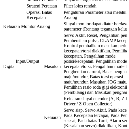
Strategi Perataan
Filter lolos rendah
Operasi Batas
Pengaturan Parameter atau melalui 
Kecepatan
Analog
Sinyal monitor dapat diatur berdasa
Keluaran Monitor Analog
parameter (Rentang tegangan kelua
Servo Aktif, Reset, Pengalihan pen
Pembersihan pulsa, CLAMP kecepat
Kontrol pembalikan masukan perint
kecepatan/torsi diaktifkan, Pemiliha
kecepatan, Pengalihan mode
Input/Output
posisi/kecepatan, Pengalihan mode
Digital
Masukan
kecepatan/torsi, Pengalihan mode tor
Penghentian darurat, Batas pengha
maju/mundur, Batas torsi operasi
maju/mundur, Masukan JOG maju/
Pemilihan rasio roda gigi elektronik
(Pembilang) dan Masukan pengham
Keluaran sinyal encoder (A, B, Z L
Driver / Z Open Collector)
Servo siap, Servo Aktif, Pada kecep
Pada Kecepatan tercapai, Pada Pem
Keluaran
selesai, Pada batas Torsi, Alarm ser
(Kesalahan servo) diaktifkan, Kont