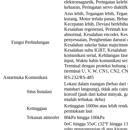
elektromagnetik, Peringatan kelebi
keluaran, Peringatan servo diaktifk
Arus lebih, Tegangan lebih, Tegan
kurang, Motor terlalu panas, Beban 
Kecepatan lebih, Deviasi berlebihan
Kesalahan regenerasi, Perintah kont
abnormal, Kesalahan encoder, Kesa
penyesuaian, Penghentian darurat di
Fungsi Perlindungan
Kesalahan sakelar batas maju/mund
Kesalahan suhu IGBT, Kesalahan
komunikasi serial, Kehilangan fase
input, Waktu habis komunikasi seria
Terminal dengan proteksi hubung s
(terminal U, V, W, CN1, CN2, CN3
Antarmuka Komunikasi
RS-232/RS-485
Lokasi dalam ruangan (bebas dari s
matahari langsung), tidak ada caira
Situs Instalasi
korosif (jauh dari kabut minyak, ga
mudah terbakar, debu)
Ketinggian 1000m atau lebih rendah
Ketinggian
permukaan laut
Tekanan atmosfer
86kPa hingga 106kPa
0oC hingga 55oC (32°F hingga 131°
suhu pengoperasian di atas kisaran