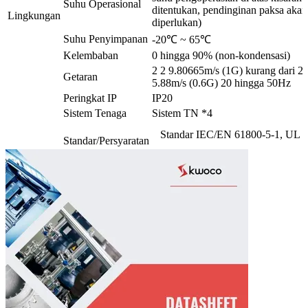
Suhu Operasional
ditentukan, pendinginan paksa akan
Lingkungan
diperlukan)
Suhu Penyimpanan
-20℃ ~ 65℃
Kelembaban
0 hingga 90% (non-kondensasi)
2 2 9.80665m/s (1G) kurang dari 2
Getaran
5.88m/s (0.6G) 20 hingga 50Hz
Peringkat IP
IP20
Sistem Tenaga
Sistem TN *4
Standar IEC/EN 61800-5-1, UL
Standar/Persyaratan