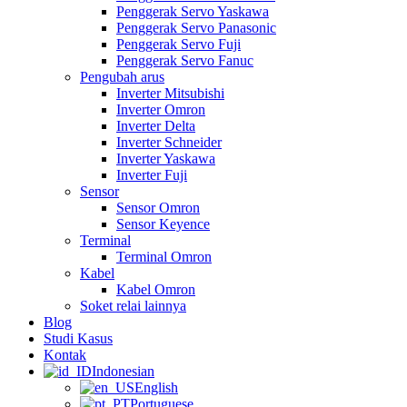
Penggerak Servo Yaskawa
Penggerak Servo Panasonic
Penggerak Servo Fuji
Penggerak Servo Fanuc
Pengubah arus
Inverter Mitsubishi
Inverter Omron
Inverter Delta
Inverter Schneider
Inverter Yaskawa
Inverter Fuji
Sensor
Sensor Omron
Sensor Keyence
Terminal
Terminal Omron
Kabel
Kabel Omron
Soket relai lainnya
Blog
Studi Kasus
Kontak
Indonesian
English
Portuguese