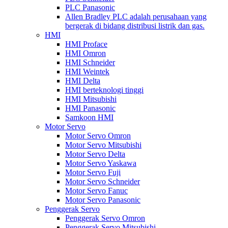
PLC Panasonic
Allen Bradley PLC adalah perusahaan yang
bergerak di bidang distribusi listrik dan gas.
HMI
HMI Proface
HMI Omron
HMI Schneider
HMI Weintek
HMI Delta
HMI berteknologi tinggi
HMI Mitsubishi
HMI Panasonic
Samkoon HMI
Motor Servo
Motor Servo Omron
Motor Servo Mitsubishi
Motor Servo Delta
Motor Servo Yaskawa
Motor Servo Fuji
Motor Servo Schneider
Motor Servo Fanuc
Motor Servo Panasonic
Penggerak Servo
Penggerak Servo Omron
Penggerak Servo Mitsubishi