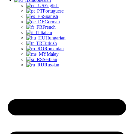
Indonesian
English
Portuguese
Spanish
German
French
Italian
Hungarian
Turkish
Romanian
Malay
Serbian
Russian