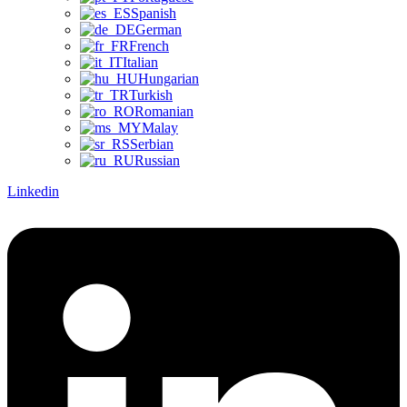
Spanish
German
French
Italian
Hungarian
Turkish
Romanian
Malay
Serbian
Russian
Linkedin