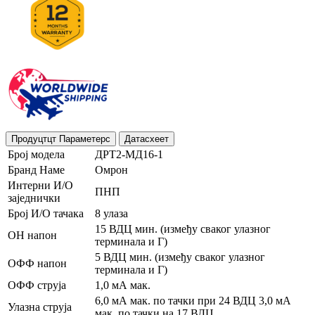
Продуцтцт Параметерс
Датасхеет
Број модела
ДРТ2-МД16-1
Бранд Наме
Омрон
Интерни И/О
ПНП
заједнички
Број И/О тачака
8 улаза
15 ВДЦ мин. (између сваког улазног
ОН напон
терминала и Г)
5 ВДЦ мин. (између сваког улазног
ОФФ напон
терминала и Г)
ОФФ струја
1,0 мА мак.
6,0 мА мак. по тачки при 24 ВДЦ 3,0 мА
Улазна струја
мак. по тачки на 17 ВДЦ