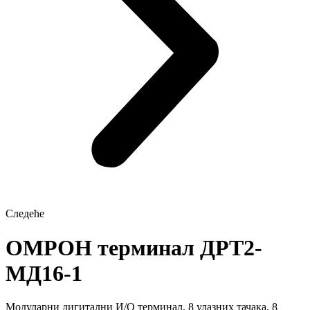
Следеће
ОМРОН терминал ДРТ2-
МД16-1
Модуларни дигитални И/О терминал, 8 улазних тачака, 8