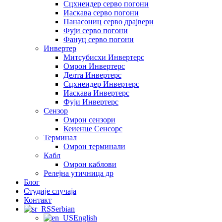
Сцхнеидер серво погони
Иаскава серво погони
Панасониц серво драјвери
Фуји серво погони
Фануц серво погони
Инвертер
Митсубисхи Инвертерс
Омрон Инвертерс
Делта Инвертерс
Сцхнеидер Инвертерс
Иаскава Инвертерс
Фуји Инвертерс
Сензор
Омрон сензори
Кеиенце Сенсорс
Терминал
Омрон терминали
Кабл
Омрон каблови
Релејна утичница др
Блог
Студије случаја
Контакт
Serbian
English