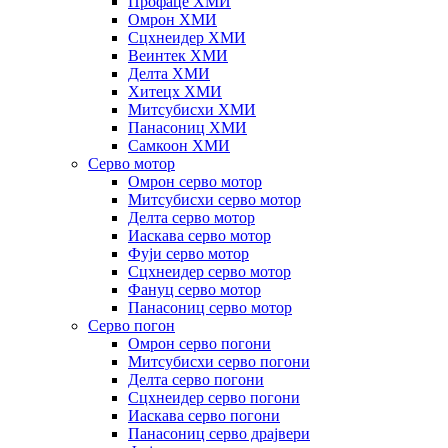
Профаце ХМИ
Омрон ХМИ
Сцхнеидер ХМИ
Веинтек ХМИ
Делта ХМИ
Хитецх ХМИ
Митсубисхи ХМИ
Панасониц ХМИ
Самкоон ХМИ
Серво мотор
Омрон серво мотор
Митсубисхи серво мотор
Делта серво мотор
Иаскава серво мотор
Фуји серво мотор
Сцхнеидер серво мотор
Фануц серво мотор
Панасониц серво мотор
Серво погон
Омрон серво погони
Митсубисхи серво погони
Делта серво погони
Сцхнеидер серво погони
Иаскава серво погони
Панасониц серво драјвери