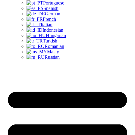
Portuguese
Spanish
German
French
Italian
Indonesian
Hungarian
Turkish
Romanian
Malay
Russian