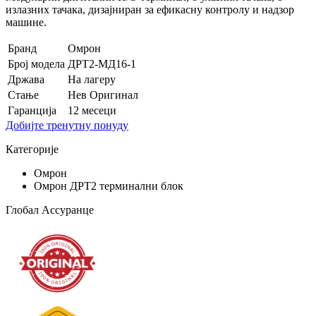
излазних тачака, дизајниран за ефикасну контролу и надзор
машине.
Бранд
Омрон
Број модела
ДРТ2-МД16-1
Држава
На лагеру
Стање
Нев Оригинал
Гаранција
12 месеци
Добијте тренутну понуду
Категорије
Омрон
Омрон ДРТ2 терминални блок
Глобал Ассуранце