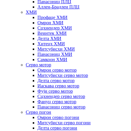
Панасониц ПЛЦ
Аллен-Брадлеи ПЛЦ
ХМИ
Профаце ХМИ
Омрон ХМИ
Сцхнеидер ХМИ
Веинтек ХМИ
Делта ХМИ
Хитецх ХМИ
Митсубисхи ХМИ
Панасониц ХМИ
Самкоон ХМИ
Серво мотор
Омрон серво мотор
Митсубисхи серво мотор
Делта серво мотор
Иаскава серво мотор
Фуји серво мотор
Сцхнеидер серво мотор
Фануц серво мотор
Панасониц серво мотор
Серво погон
Омрон серво погони
Митсубисхи серво погони
Делта серво погони