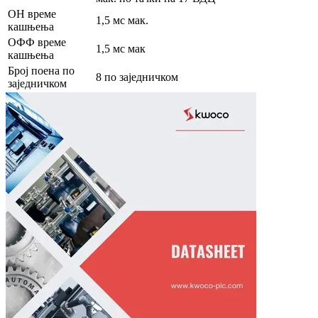
ОН време
1,5 мс мак.
кашњења
ОФФ време
1,5 мс мак
кашњења
Број поена по
8 по заједничком
заједничком