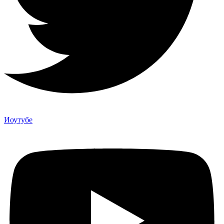
Иоутубе