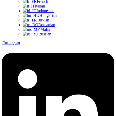
French
Italian
Indonesian
Hungarian
Turkish
Romanian
Malay
Russian
Линкедин