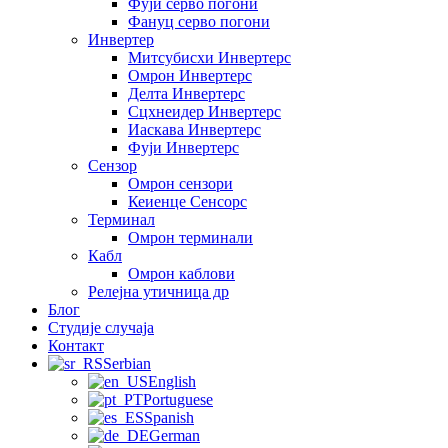
Фуји серво погони
Фануц серво погони
Инвертер
Митсубисхи Инвертерс
Омрон Инвертерс
Делта Инвертерс
Сцхнеидер Инвертерс
Иаскава Инвертерс
Фуји Инвертерс
Сензор
Омрон сензори
Кеиенце Сенсорс
Терминал
Омрон терминали
Кабл
Омрон каблови
Релејна утичница др
Блог
Студије случаја
Контакт
Serbian
English
Portuguese
Spanish
German