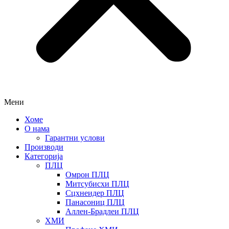
Мени
Хоме
О нама
Гарантни услови
Производи
Категорија
ПЛЦ
Омрон ПЛЦ
Митсубисхи ПЛЦ
Сцхнеидер ПЛЦ
Панасониц ПЛЦ
Аллен-Брадлеи ПЛЦ
ХМИ