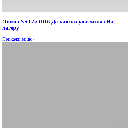
Omron SRT2-OD16 Даљински улаз/излаз На
лагеру
Прикажи више »