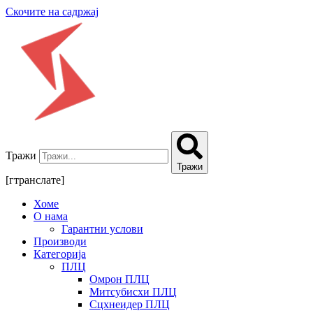
Скочите на садржај
Тражи
Тражи
[гтранслате]
Хоме
О нама
Гарантни услови
Производи
Категорија
ПЛЦ
Омрон ПЛЦ
Митсубисхи ПЛЦ
Сцхнеидер ПЛЦ