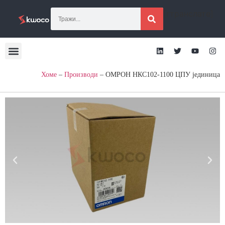
[гтранслате]
Хоме
–
Производи
–
ОМРОН НКС102-1100 ЦПУ јединица