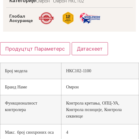
Омрон
Омрон НКС102
Категорије
Глобал
Ассуранце
Продуцтцт Параметерс
Датасхеет
Број модела
НКС102-1100
Бранд Наме
Омрон
Функционалност
Контрола кретања, ОПЦ-УА,
контролера
Контрола позиције, Контрола
секвенце
Макс. број синхроних оса
4