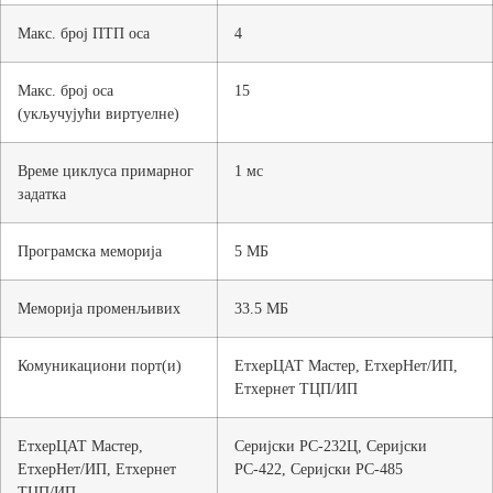
Макс. број ПТП оса
4
Макс. број оса
15
(укључујући виртуелне)
Време циклуса примарног
1 мс
задатка
Програмска меморија
5 МБ
Меморија променљивих
33.5 МБ
Комуникациони порт(и)
ЕтхерЦАТ Мастер, ЕтхерНет/ИП,
Етхернет ТЦП/ИП
ЕтхерЦАТ Мастер,
Серијски РС-232Ц, Серијски
ЕтхерНет/ИП, Етхернет
РС-422, Серијски РС-485
ТЦП/ИП