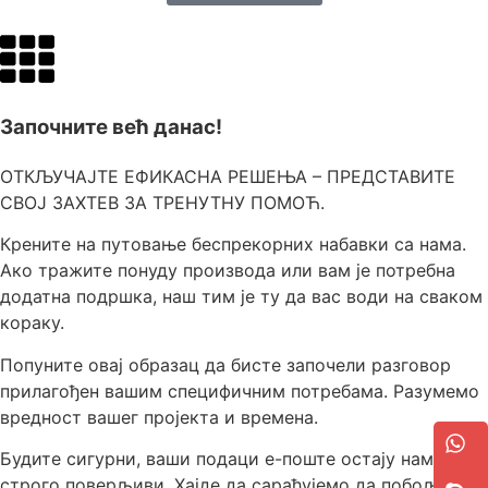
Започните већ данас!
ОТКЉУЧАЈТЕ ЕФИКАСНА РЕШЕЊА – ПРЕДСТАВИТЕ
СВОЈ ЗАХТЕВ ЗА ТРЕНУТНУ ПОМОЋ.
Крените на путовање беспрекорних набавки са нама.
Ако тражите понуду производа или вам је потребна
додатна подршка, наш тим је ту да вас води на сваком
кораку.
Попуните овај образац да бисте започели разговор
прилагођен вашим специфичним потребама. Разумемо
вредност вашег пројекта и времена.
Будите сигурни, ваши подаци е-поште остају нам
строго поверљиви. Хајде да сарађујемо да побољшамо