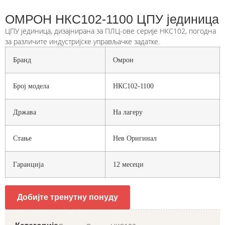
ОМРОН НКС102-1100 ЦПУ јединица
ЦПУ јединица, дизајнирана за ПЛЦ-ове серије НКС102, погодна
за различите индустријске управљачке задатке.
Бранд
Омрон
Број модела
НКС102-1100
Држава
На лагеру
Стање
Нев Оригинал
Гаранција
12 месеци
Добијте тренутну понуду