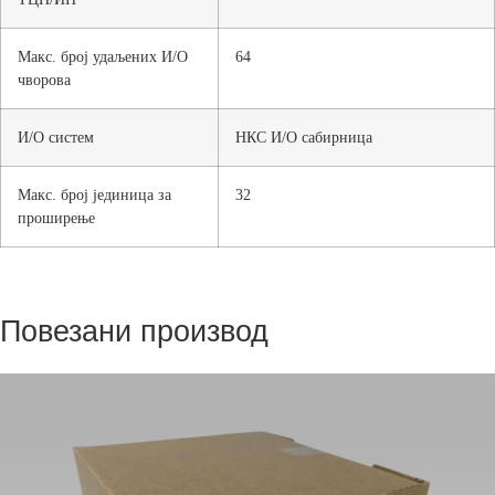
Макс. број удаљених И/О
64
чворова
И/О систем
НКС И/О сабирница
Макс. број јединица за
32
проширење
Повезани производ