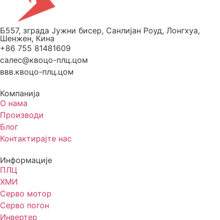
Б557, зграда Јужни бисер, Санлијан Роуд, Лонгхуа,
Шенжен, Кина
+86 755 81481609
салес@квоцо-плц.цом
ввв.квоцо-плц.цом
Компанија
О нама
Производи
Блог
Контактирајте нас
Информације
ПЛЦ
ХМИ
Серво мотор
Серво погон
Инвертер