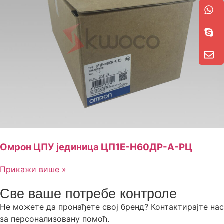
Омрон ЦПУ јединица ЦП1Е-Н60ДР-А-РЦ
Прикажи више »
Све ваше потребе контроле
Не можете да пронађете свој бренд? Контактирајте нас
за персонализовану помоћ.