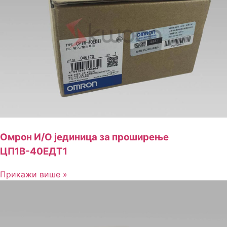
Омрон И/О јединица за проширење
ЦП1В-40ЕДТ1
Прикажи више »