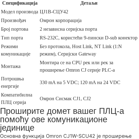
Спецификација
Детаљи
Модел производа
ЦЈ1В-СЦУ42
Произвођач
Омрон корпорација
Број портова
2 независна серијска порта
Тип порта
RS-232C, користећи 9-пински D-sub конектор
Режими
Без протокола, Host Link, NT Link (1:N
комуникације
режим), Серијски Gateway
Монтира се на CPU рек или рек за
Монтажа
проширење Omron CJ серије PLC-а
Потрошња
330 mA на 5 VDC; 120 mA на 24 VDC
енергије
Компатибилна
Омрон Сисмак CJ1, CJ2
ПЛЦ серија
Проширите домет вашег ПЛЦ-а
помоћу ове комуникационе
јединице
Основна функција Omron CJ1W-SCU42 је проширење