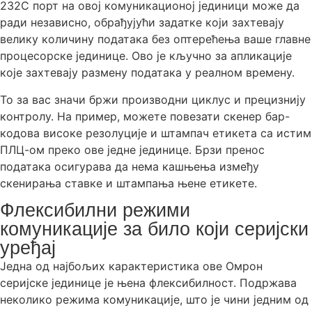
232C порт на овој комуникационој јединици може да
ради независно, обрађујући задатке који захтевају
велику количину података без оптерећења ваше главне
процесорске јединице. Ово је кључно за апликације
које захтевају размену података у реалном времену.
То за вас значи бржи производни циклус и прецизнију
контролу. На пример, можете повезати скенер бар-
кодова високе резолуције и штампач етикета са истим
ПЛЦ-ом преко ове једне јединице. Брзи пренос
података осигурава да нема кашњења између
скенирања ставке и штампања њене етикете.
Флексибилни режими
комуникације за било који серијски
уређај
Једна од најбољих карактеристика ове Омрон
серијске јединице је њена флексибилност. Подржава
неколико режима комуникације, што је чини једним од