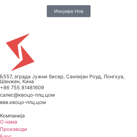
Инкуире Нов
Б557, зграда Јужни бисер, Санлијан Роуд, Лонгхуа,
Шенжен, Кина
+86 755 81481609
салес@квоцо-плц.цом
ввв.квоцо-плц.цом
Компанија
О нама
Производи
Блог