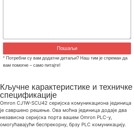
Пошаљи
* Потребни су вам додатни детаљи? Наш тим је спреман да
вам помогне – само питајте!
Кључне карактеристике и техничке
спецификације
Omron CJ1W-SCU42 серијска комуникациона јединица
је савршено решење. Ова моћна јединица додаје два
независна серијска порта вашем Omron PLC-у,
омогућавајући беспрекорну, брзу PLC комуникацију.