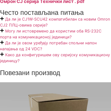
Омрон CJ серија Технички лист . pdf
Често постављана питања
Да ли је CJ1W-SCU42 компатибилан са новим Omron
CJ2 ПЛЦ-овима серије?
Могу ли истовремено да користим оба RS-232C
порта на комуникационој јединици?
Да ли је овом уређају потребан спољни напон
напајања од 24 VDC?
Како да конфигуришем ову серијску комуникациону
јединицу?
Повезани производ