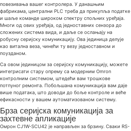
повезивања вашег контролера. У данашњим
фабрикама, централни PLC треба да прикупља податке
и шаље команде широком спектру спољних уређаја.
Многи од ових уређаја, од једноставних сензора до
сложених система вида, и даље се ослањају на
робусну серијску комуникацију. Ова јединица делује
као витална веза, чинећи ту везу једноставном и
поузданом.
Са овом јединицом за серијску комуникацију, можете
интегрисати стару опрему са модерним Omron
контролним системом, штедећи вам трошкове
потпуног ремонта. Побољшана комуникација вам даје
више података, што доводи до боље контроле и веће
ефикасности у вашем аутоматизованом систему.
Брза серијска комуникација за
захтевне апликације
Омрон CJ1W-SCU42 је направљен за брзину. Сваки RS-