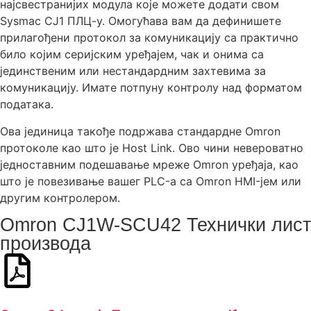
најсвестранијих модула које можете додати свом
Sysmac CJ1 ПЛЦ-у. Омогућава вам да дефинишете
прилагођени протокол за комуникацију са практично
било којим серијским уређајем, чак и онима са
јединственим или нестандардним захтевима за
комуникацију. Имате потпуну контролу над форматом
података.
Ова јединица такође подржава стандардне Omron
протоколе као што је Host Link. Ово чини невероватно
једноставним подешавање мреже Omron уређаја, као
што је повезивање вашег PLC-а са Omron HMI-јем или
другим контролером.
Omron CJ1W-SCU42 Технички лист
производа