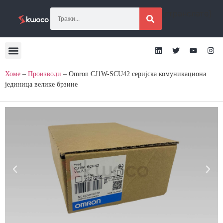
[гтранслате]
Хоме
–
Производи
–
Omron CJ1W-SCU42 серијска комуникациона
јединица велике брзине