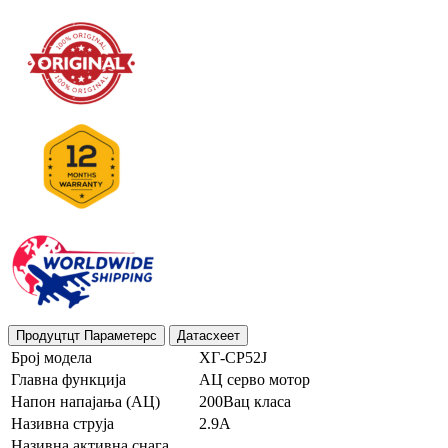
Продуцтцт Параметерс
Датасхеет
Број модела
ХГ-СР52Ј
Главна функција
АЦ серво мотор
Напон напајања (АЦ)
200Вац класа
Називна струја
2.9А
Називна активна снага