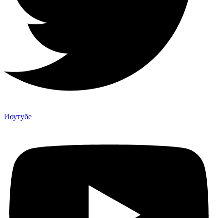
Иоутубе