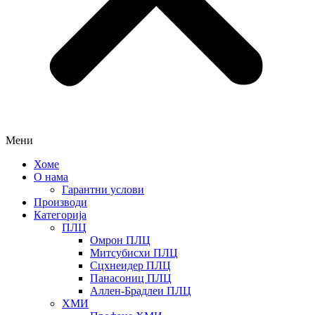
Мени
Хоме
О нама
Гарантни услови
Производи
Категорија
ПЛЦ
Омрон ПЛЦ
Митсубисхи ПЛЦ
Сцхнеидер ПЛЦ
Панасониц ПЛЦ
Аллен-Брадлеи ПЛЦ
ХМИ