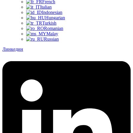
French
Italian
Indonesian
Hungarian
Turkish
Romanian
Malay
Russian
Линкедин