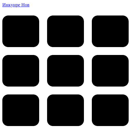
Инкуире Нов