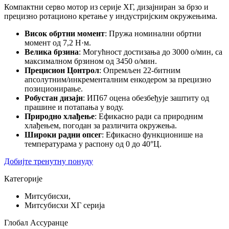
Компактни серво мотор из серије ХГ, дизајниран за брзо и
прецизно ротационо кретање у индустријским окружењима.
Висок обртни момент
: Пружа номинални обртни
момент од 7,2 Н·м.
Велика брзина
: Могућност достизања до 3000 о/мин, са
максималном брзином од 3450 о/мин.
Прецисион Цонтрол
: Опремљен 22-битним
апсолутним/инкременталним енкодером за прецизно
позиционирање.
Робустан дизајн
: ИП67 оцена обезбеђује заштиту од
прашине и потапања у воду.
Природно хлађење
: Ефикасно ради са природним
хлађењем, погодан за различита окружења.
Широки радни опсег
: Ефикасно функционише на
температурама у распону од 0 до 40°Ц.
Добијте тренутну понуду
Категорије
Митсубисхи,
Митсубисхи ХГ серија
Глобал Ассуранце