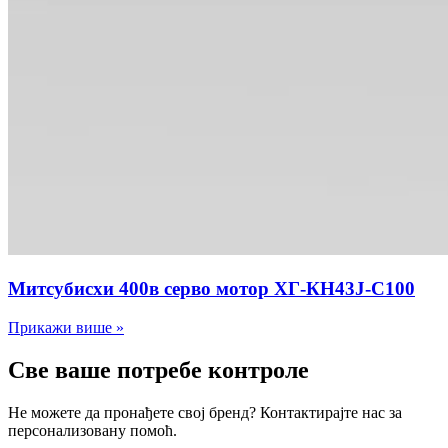
Митсубисхи 400в серво мотор ХГ-КН43Ј-С100
Прикажи више »
Све ваше потребе контроле
Не можете да пронађете свој бренд? Контактирајте нас за
персонализовану помоћ.