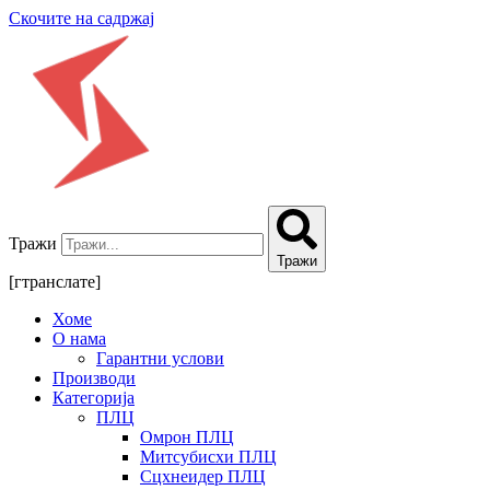
Скочите на садржај
Тражи
Тражи
[гтранслате]
Хоме
О нама
Гарантни услови
Производи
Категорија
ПЛЦ
Омрон ПЛЦ
Митсубисхи ПЛЦ
Сцхнеидер ПЛЦ