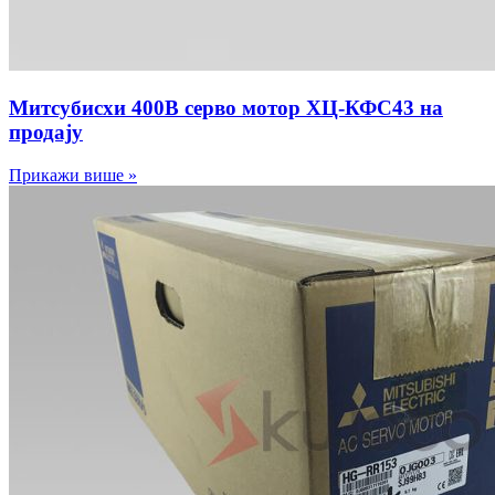
Митсубисхи 400В серво мотор ХЦ-КФС43 на
продају
Прикажи више »