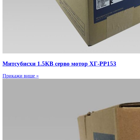
Митсубисхи 1.5КВ серво мотор ХГ-РР153
Прикажи више »