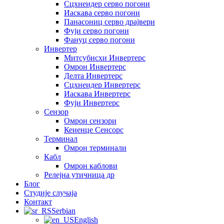
Сцхнеидер серво погони
Иаскава серво погони
Панасониц серво драјвери
Фуји серво погони
Фануц серво погони
Инвертер
Митсубисхи Инвертерс
Омрон Инвертерс
Делта Инвертерс
Сцхнеидер Инвертерс
Иаскава Инвертерс
Фуји Инвертерс
Сензор
Омрон сензори
Кеиенце Сенсорс
Терминал
Омрон терминали
Кабл
Омрон каблови
Релејна утичница др
Блог
Студије случаја
Контакт
Serbian
English