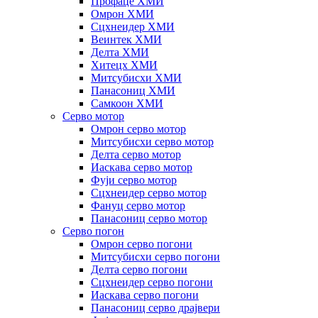
Профаце ХМИ
Омрон ХМИ
Сцхнеидер ХМИ
Веинтек ХМИ
Делта ХМИ
Хитецх ХМИ
Митсубисхи ХМИ
Панасониц ХМИ
Самкоон ХМИ
Серво мотор
Омрон серво мотор
Митсубисхи серво мотор
Делта серво мотор
Иаскава серво мотор
Фуји серво мотор
Сцхнеидер серво мотор
Фануц серво мотор
Панасониц серво мотор
Серво погон
Омрон серво погони
Митсубисхи серво погони
Делта серво погони
Сцхнеидер серво погони
Иаскава серво погони
Панасониц серво драјвери