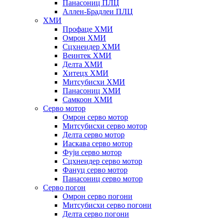
Панасониц ПЛЦ
Аллен-Брадлеи ПЛЦ
ХМИ
Профаце ХМИ
Омрон ХМИ
Сцхнеидер ХМИ
Веинтек ХМИ
Делта ХМИ
Хитецх ХМИ
Митсубисхи ХМИ
Панасониц ХМИ
Самкоон ХМИ
Серво мотор
Омрон серво мотор
Митсубисхи серво мотор
Делта серво мотор
Иаскава серво мотор
Фуји серво мотор
Сцхнеидер серво мотор
Фануц серво мотор
Панасониц серво мотор
Серво погон
Омрон серво погони
Митсубисхи серво погони
Делта серво погони