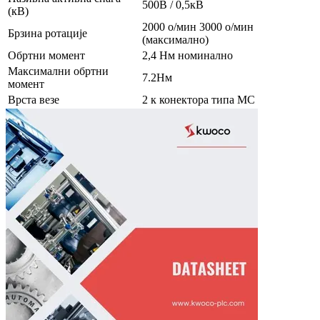
500В / 0,5кВ
(кВ)
2000 о/мин 3000 о/мин
Брзина ротације
(максимално)
Обртни момент
2,4 Нм номинално
Максимални обртни
7.2Нм
момент
Врста везе
2 к конектора типа МС