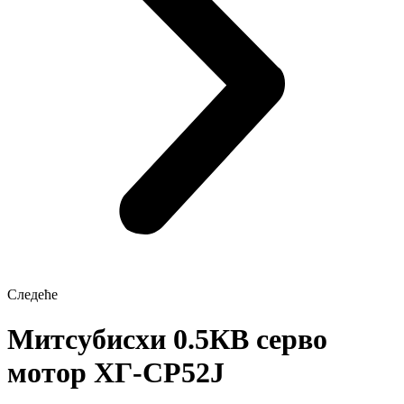
Следеће
Митсубисхи 0.5КВ серво
мотор ХГ-СР52Ј