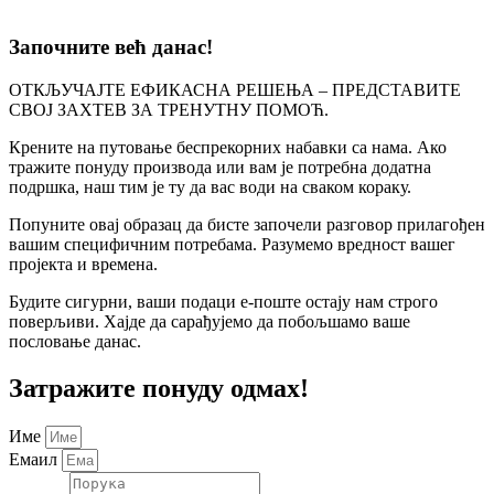
Започните већ данас!
ОТКЉУЧАЈТЕ ЕФИКАСНА РЕШЕЊА – ПРЕДСТАВИТЕ
СВОЈ ЗАХТЕВ ЗА ТРЕНУТНУ ПОМОЋ.
Крените на путовање беспрекорних набавки са нама. Ако
тражите понуду производа или вам је потребна додатна
подршка, наш тим је ту да вас води на сваком кораку.
Попуните овај образац да бисте започели разговор прилагођен
вашим специфичним потребама. Разумемо вредност вашег
пројекта и времена.
Будите сигурни, ваши подаци е-поште остају нам строго
поверљиви. Хајде да сарађујемо да побољшамо ваше
пословање данас.
Затражите понуду одмах!
Име
Емаил