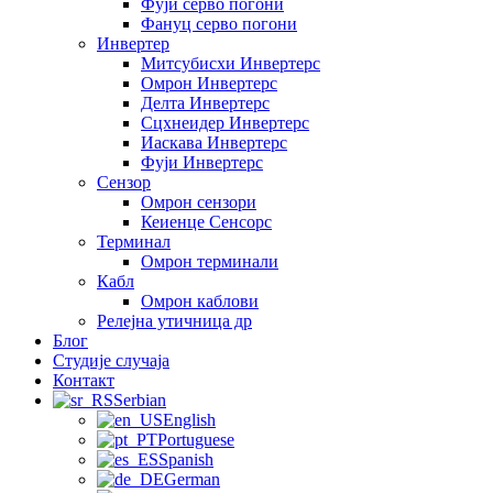
Фуји серво погони
Фануц серво погони
Инвертер
Митсубисхи Инвертерс
Омрон Инвертерс
Делта Инвертерс
Сцхнеидер Инвертерс
Иаскава Инвертерс
Фуји Инвертерс
Сензор
Омрон сензори
Кеиенце Сенсорс
Терминал
Омрон терминали
Кабл
Омрон каблови
Релејна утичница др
Блог
Студије случаја
Контакт
Serbian
English
Portuguese
Spanish
German