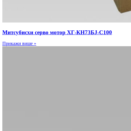
Митсубисхи серво мотор ХГ-КН73БЈ-С100
Прикажи више »