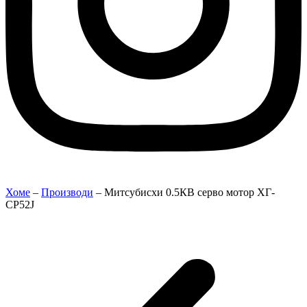
Хоме
–
Производи
–
Митсубисхи 0.5КВ серво мотор ХГ-
СР52Ј