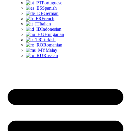
Portuguese
Spanish
German
French
Italian
Indonesian
Hungarian
Turkish
Romanian
Malay
Russian