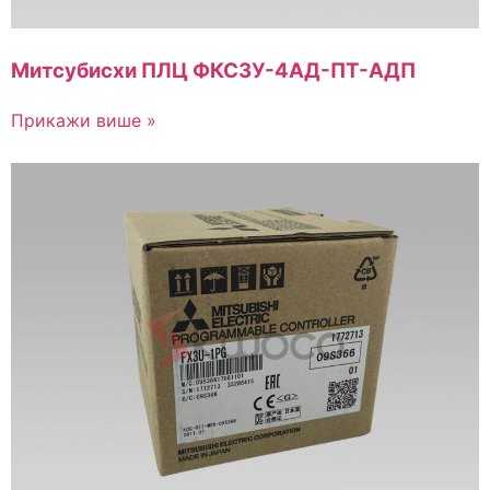
Митсубисхи ПЛЦ ФКС3У-4АД-ПТ-АДП
Прикажи више »