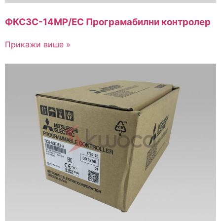
ФКС3С-14МР/ЕС Програмабилни контролер
Прикажи више »