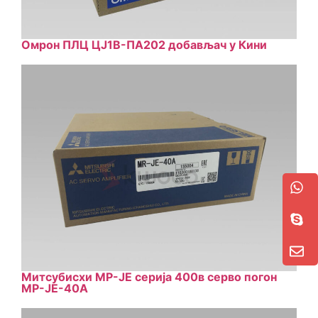
Омрон ПЛЦ ЦЈ1В-ПА202 добављач у Кини
Митсубисхи МР-ЈЕ серија 400в серво погон
МР-ЈЕ-40А