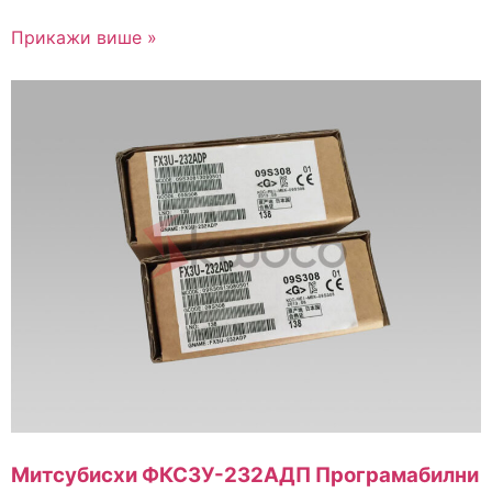
Прикажи више »
Митсубисхи ФКС3У-232АДП Програмабилни