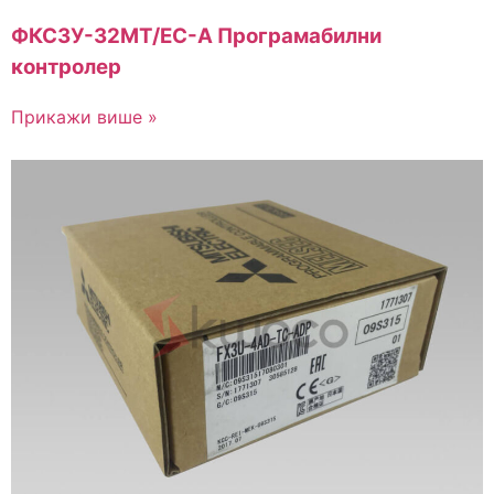
ФКС3У-32МТ/ЕС-А Програмабилни
контролер
Прикажи више »