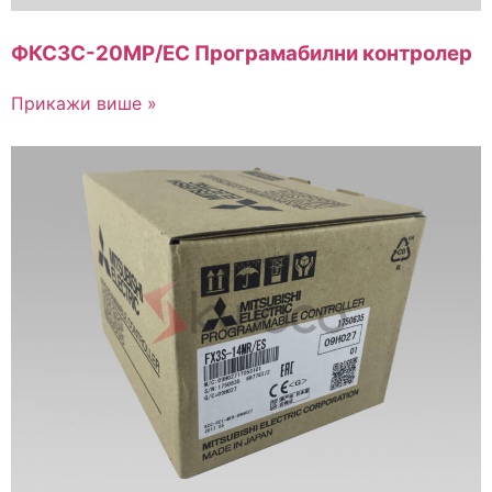
ФКС3С-20МР/ЕС Програмабилни контролер
Прикажи више »