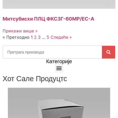
Митсубисхи ПЛЦ ФКС3Г-60МР/ЕС-А
Прикажи више »
« Претходно
1
2
3
…
5
Следеће »
Категорије
Хот Сале Продуцтс