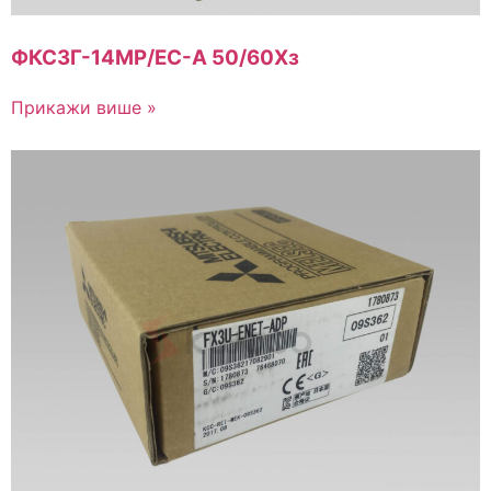
ФКС3Г-14МР/ЕС-А 50/60Хз
Прикажи више »