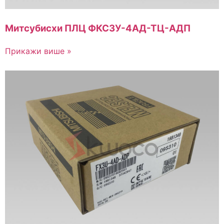
Митсубисхи ПЛЦ ФКС3У-4АД-ТЦ-АДП
Прикажи више »