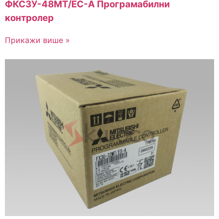
ФКС3У-48МТ/ЕС-А Програмабилни
контролер
Прикажи више »