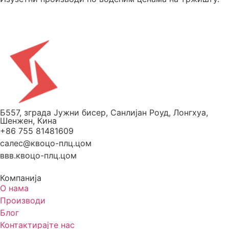
Б557, зграда Јужни бисер, Санлијан Роуд, Лонгхуа,
Шенжен, Кина
+86 755 81481609
салес@квоцо-плц.цом
ввв.квоцо-плц.цом
Компанија
О нама
Производи
Блог
Контактирајте нас