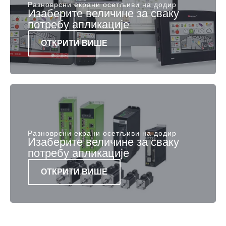
Разноврсни екрани осетљиви на додир
Изаберите величине за сваку
потребу апликације
ОТКРИТИ ВИШЕ
Разноврсни екрани осетљиви на додир
Изаберите величине за сваку
потребу апликације
ОТКРИТИ ВИШЕ