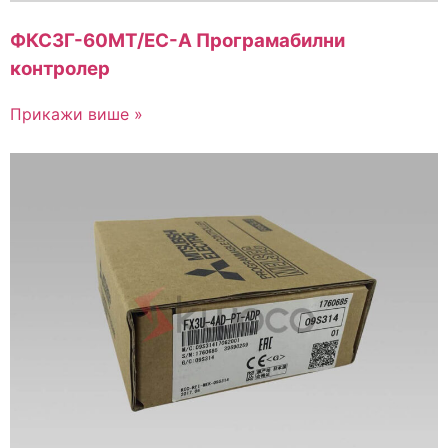
ФКС3Г-60МТ/ЕС-А Програмабилни
контролер
Прикажи више »