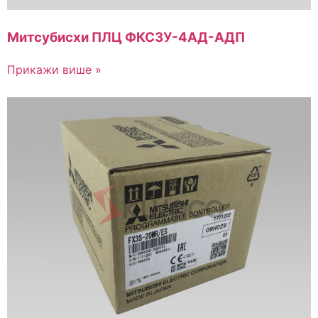
Митсубисхи ПЛЦ ФКС3У-4АД-АДП
Прикажи више »