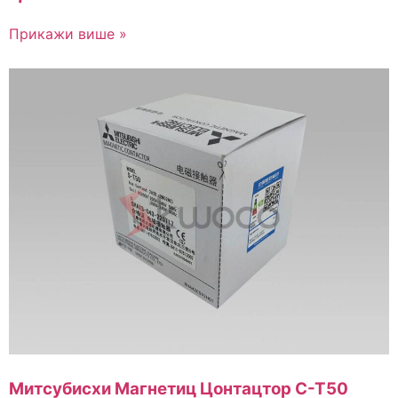
Прикажи више »
Митсубисхи Магнетиц Цонтацтор С-Т50