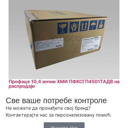
Профаце 10,4 инчни ХМИ ПФКСГП4501ТАДВ на
распродаји
Све ваше потребе контроле
Не можете да пронађете свој бренд?
Контактирајте нас за персонализовану помоћ.
Инкуире Нов