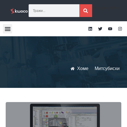
[гтранслате]
Хоме
Митсубисхи