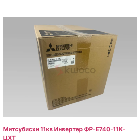
Митсубисхи 11кв Инвертер ФР-Е740-11К-
ЦХТ