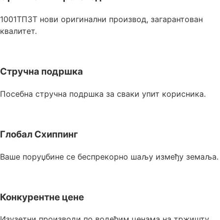
1001ТП3Т нови оригинални производ, загарантован
квалитет.
Стручна подршка
Посебна стручна подршка за сваки упит корисника.
Глобал Схиппинг
Ваше поруџбине се беспрекорно шаљу између земаља.
Конкурентне цене
Изузетни производи по водећим ценама на тржишту.