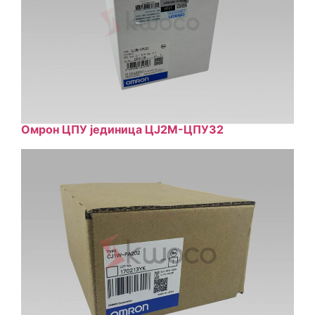
Омрон ЦПУ јединица ЦЈ2М-ЦПУ32