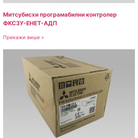
Митсубисхи програмабилни контролер
ФКС3У-ЕНЕТ-АДП
Прикажи више »