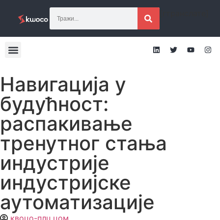
[гтранслате]
Навигација у
будућност:
распакивање
тренутног стања
индустрије
индустријске
аутоматизације
квоцо-плц.цом