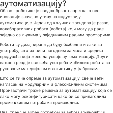
аутоматизацију?
Област роботике је сведок брзог напретка, а ове
иновације значајно утичу на индустрију
аутоматизације. Један од кључних трендова је развој
колаборативних робота (кобота) који могу да раде
заједно са људима у заједничким радним просторима.
Коботи су дизајнирани да буду безбедни и лаки за
употребу, што их чини погодним за мала и средња
предузећа која желе да усвоје аутоматизацију. Други
важан тренд је све већа употреба мобилних робота за
руковање материјалом и логистику у фабрикама.
Што се тиче опреме за аутоматизацију, све је већи
нагласак на модуларним и флексибилним системима.
Произвођачи траже решења за аутоматизацију која се
лако могу реконфигурисати како би се прилагодила
променљивим потребама производње.
Овај тренд је вођен потребом за већом агилношћу и