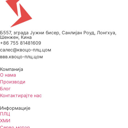
Б557, зграда Јужни бисер, Санлијан Роуд, Лонгхуа,
Шенжен, Кина
+86 755 81481609
салес@квоцо-плц.цом
ввв.квоцо-плц.цом
Компанија
О нама
Производи
Блог
Контактирајте нас
Информације
ПЛЦ
ХМИ
Серво мотор