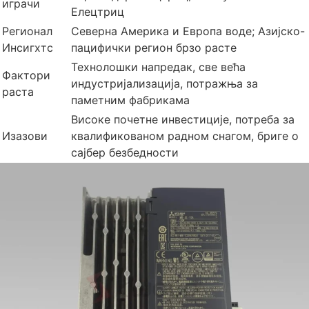
играчи
Елецтриц
Регионал
Северна Америка и Европа воде; Азијско-
Инсигхтс
пацифички регион брзо расте
Технолошки напредак, све већа
Фактори
индустријализација, потражња за
раста
паметним фабрикама
Високе почетне инвестиције, потреба за
Изазови
квалификованом радном снагом, бриге о
сајбер безбедности