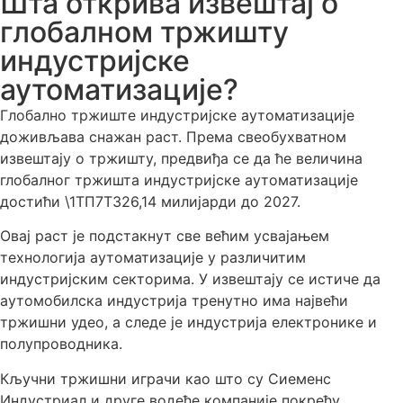
Шта открива извештај о
глобалном тржишту
индустријске
аутоматизације?
Глобално тржиште индустријске аутоматизације
доживљава снажан раст. Према свеобухватном
извештају о тржишту, предвиђа се да ће величина
глобалног тржишта индустријске аутоматизације
достићи \1ТП7Т326,14 милијарди до 2027.
Овај раст је подстакнут све већим усвајањем
технологија аутоматизације у различитим
индустријским секторима. У извештају се истиче да
аутомобилска индустрија тренутно има највећи
тржишни удео, а следе је индустрија електронике и
полупроводника.
Кључни тржишни играчи као што су Сиеменс
Индустриал и друге водеће компаније покрећу