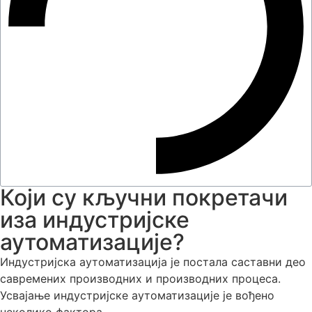
Који су кључни покретачи
иза индустријске
аутоматизације?
Индустријска аутоматизација је постала саставни део
савремених производних и производних процеса.
Усвајање индустријске аутоматизације је вођено