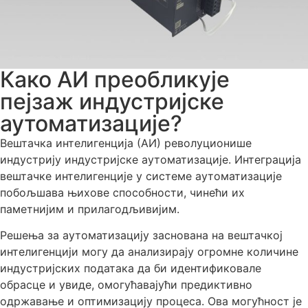
Како АИ преобликује
пејзаж индустријске
аутоматизације?
Вештачка интелигенција (АИ) револуционише
индустрију индустријске аутоматизације. Интеграција
вештачке интелигенције у системе аутоматизације
побољшава њихове способности, чинећи их
паметнијим и прилагодљивијим.
Решења за аутоматизацију заснована на вештачкој
интелигенцији могу да анализирају огромне количине
индустријских података да би идентификовале
обрасце и увиде, омогућавајући предиктивно
одржавање и оптимизацију процеса. Ова могућност је