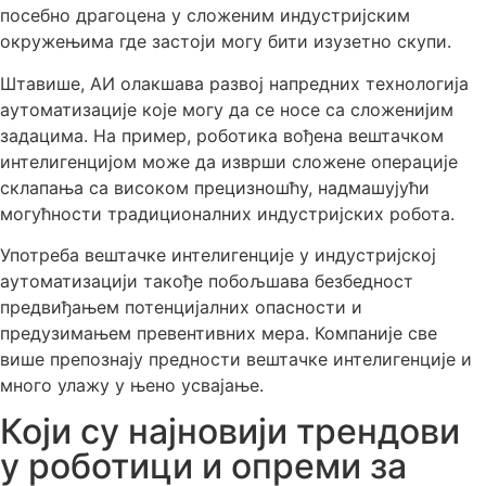
посебно драгоцена у сложеним индустријским
окружењима где застоји могу бити изузетно скупи.
Штавише, АИ олакшава развој напредних технологија
аутоматизације које могу да се носе са сложенијим
задацима. На пример, роботика вођена вештачком
интелигенцијом може да изврши сложене операције
склапања са високом прецизношћу, надмашујући
могућности традиционалних индустријских робота.
Употреба вештачке интелигенције у индустријској
аутоматизацији такође побољшава безбедност
предвиђањем потенцијалних опасности и
предузимањем превентивних мера. Компаније све
више препознају предности вештачке интелигенције и
много улажу у њено усвајање.
Који су најновији трендови
у роботици и опреми за