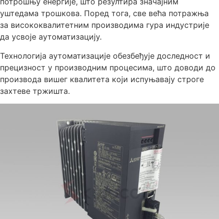
потрошњу енергије, што резултира значајним
уштедама трошкова. Поред тога, све већа потражња
за висококвалитетним производима гура индустрије
да усвоје аутоматизацију.
Технологија аутоматизације обезбеђује доследност и
прецизност у производним процесима, што доводи до
производа вишег квалитета који испуњавају строге
захтеве тржишта.