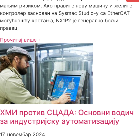
мањим ризиком. Ако правите нову машину и желите
контролер заснован на Sysmac Studio-у са EtherCAT
могућношћу кретања, NX1P2 је генерално бољи
правац.
Прочитај више »
ХМИ против СЦАДА: Основни водич
за индустријску аутоматизацију
17. новембар 2024