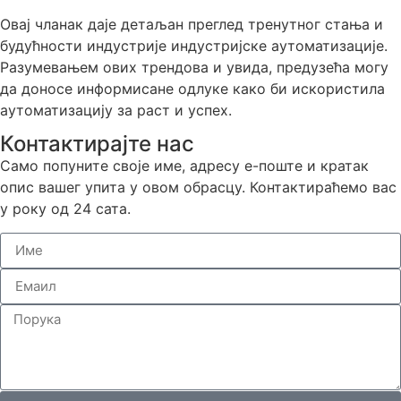
Овај чланак даје детаљан преглед тренутног стања и
будућности индустрије индустријске аутоматизације.
Разумевањем ових трендова и увида, предузећа могу
да доносе информисане одлуке како би искористила
аутоматизацију за раст и успех.
Контактирајте нас
Само попуните своје име, адресу е-поште и кратак
опис вашег упита у овом обрасцу. Контактираћемо вас
у року од 24 сата.