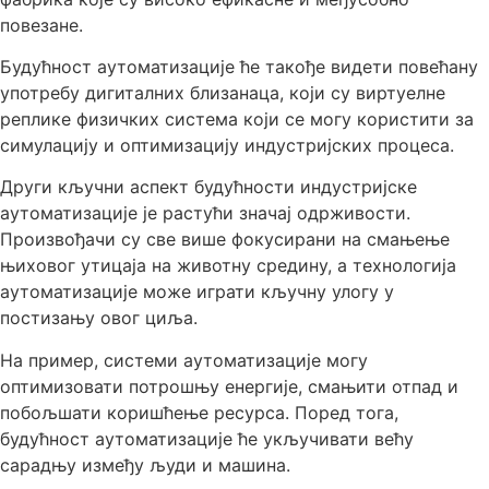
повезане.
Будућност аутоматизације ће такође видети повећану
употребу дигиталних близанаца, који су виртуелне
реплике физичких система који се могу користити за
симулацију и оптимизацију индустријских процеса.
Други кључни аспект будућности индустријске
аутоматизације је растући значај одрживости.
Произвођачи су све више фокусирани на смањење
њиховог утицаја на животну средину, а технологија
аутоматизације може играти кључну улогу у
постизању овог циља.
На пример, системи аутоматизације могу
оптимизовати потрошњу енергије, смањити отпад и
побољшати коришћење ресурса. Поред тога,
будућност аутоматизације ће укључивати већу
сарадњу између људи и машина.