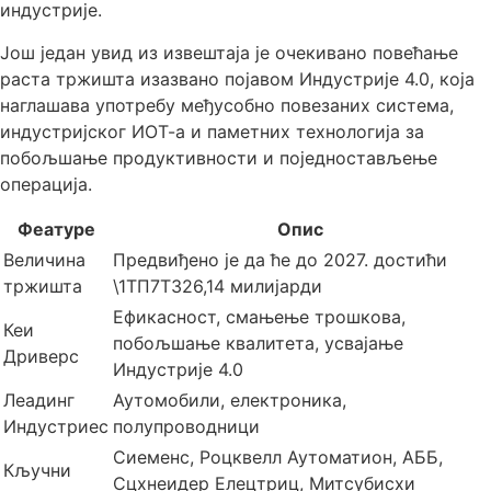
индустрије.
Још један увид из извештаја је очекивано повећање
раста тржишта изазвано појавом Индустрије 4.0, која
наглашава употребу међусобно повезаних система,
индустријског ИОТ-а и паметних технологија за
побољшање продуктивности и поједностављење
операција.
Феатуре
Опис
Величина
Предвиђено је да ће до 2027. достићи
тржишта
\1ТП7Т326,14 милијарди
Ефикасност, смањење трошкова,
Кеи
побољшање квалитета, усвајање
Дриверс
Индустрије 4.0
Леадинг
Аутомобили, електроника,
Индустриес
полупроводници
Сиеменс, Роцквелл Аутоматион, АББ,
Кључни
Сцхнеидер Елецтриц, Митсубисхи