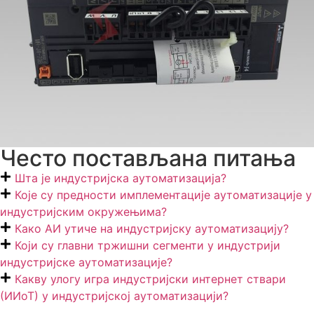
Често постављана питања
Шта је индустријска аутоматизација?
Које су предности имплементације аутоматизације у
индустријским окружењима?
Како АИ утиче на индустријску аутоматизацију?
Који су главни тржишни сегменти у индустрији
индустријске аутоматизације?
Какву улогу игра индустријски интернет ствари
(ИИоТ) у индустријској аутоматизацији?