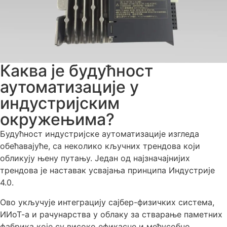
Каква је будућност
аутоматизације у
индустријским
окружењима?
Будућност индустријске аутоматизације изгледа
обећавајуће, са неколико кључних трендова који
обликују њену путању. Један од најзначајнијих
трендова је наставак усвајања принципа Индустрије
4.0.
Ово укључује интеграцију сајбер-физичких система,
ИИоТ-а и рачунарства у облаку за стварање паметних
фабрика које су високо ефикасне и међусобно