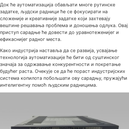
Док ће аутоматизација обављати многе рутинске
задатке, људски радници ће се фокусирати на
сложеније и креативније задатке који захтевају
вештине решавања проблема и доношења одлука. Овај
приступ сарадње ће довести до уравнотеженијег и
ефикаснијег радног места.
Како индустрија наставља да се развија, усвајање
технологија аутоматизације ће бити од суштинског
значаја за одржавање конкурентности и покретање
будућег раста. Очекује се да ће пораст индустријских
система копилота побољшати ову сарадњу, пружајући
интелигентну помоћ људским радницима.