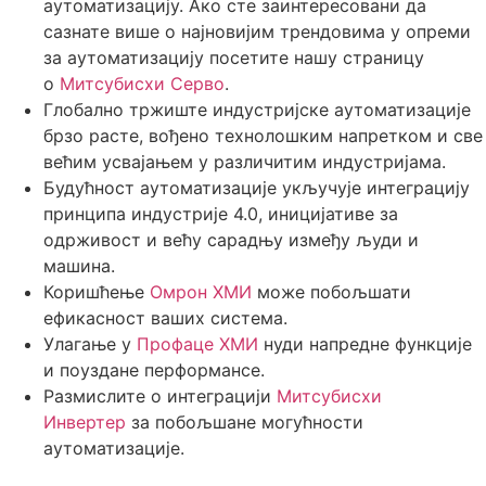
аутоматизацију. Ако сте заинтересовани да
сазнате више о најновијим трендовима у опреми
за аутоматизацију посетите нашу страницу
о
Митсубисхи Серво
.
Глобално тржиште индустријске аутоматизације
брзо расте, вођено технолошким напретком и све
већим усвајањем у различитим индустријама.
Будућност аутоматизације укључује интеграцију
принципа индустрије 4.0, иницијативе за
одрживост и већу сарадњу између људи и
машина.
Коришћење
Омрон ХМИ
може побољшати
ефикасност ваших система.
Улагање у
Профаце ХМИ
нуди напредне функције
и поуздане перформансе.
Размислите о интеграцији
Митсубисхи
Инвертер
за побољшане могућности
аутоматизације.