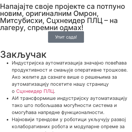
Напајајте своје пројекте са потпуно
новим, оригиналним Омрон,
Митсубисхи, Сцхнеидер ПЛЦ – на
лагеру, спремни одмах!
Упит сада!
Закључак
Индустријска аутоматизација значајно повећава
продуктивност и смањује оперативне трошкове.
Ако желите да сазнате више о решењима за
аутоматизацију посетите нашу страницу
о
Сцхнеидер ПЛЦ
.
АИ трансформише индустријску аутоматизацију
тако што побољшава могућности система и
омогућава напредне функционалности.
Најновији трендови у роботици укључују развој
колаборативних робота и модуларне опреме за