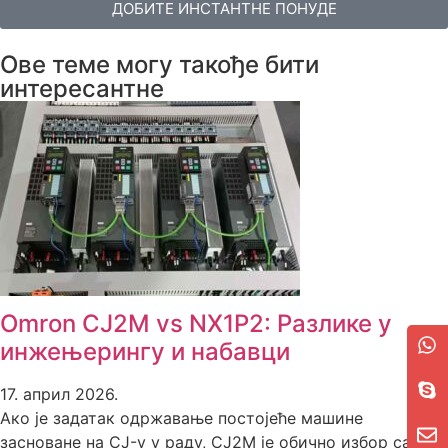
ДОБИТЕ ИНСТАНТНЕ ПОНУДЕ
Ове теме могу такође бити
интересантне
Omron CJ2M vs NX1P2: Разлике у
инжењерингу и набавци
17. април 2026.
Ако је задатак одржавање постојеће машине
засноване на CJ-у у раду, CJ2M је обично избор са