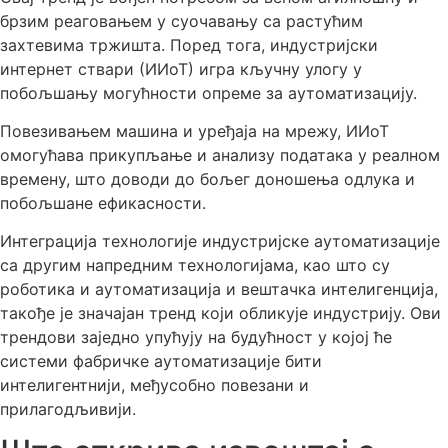
брзим реаговањем у суочавању са растућим
захтевима тржишта. Поред тога, индустријски
интернет ствари (ИИоТ) игра кључну улогу у
побољшању могућности опреме за аутоматизацију.
Повезивањем машина и уређаја на мрежу, ИИоТ
омогућава прикупљање и анализу података у реалном
времену, што доводи до бољег доношења одлука и
побољшане ефикасности.
Интеграција технологије индустријске аутоматизације
са другим напредним технологијама, као што су
роботика и аутоматизација и вештачка интелигенција,
такође је значајан тренд који обликује индустрију. Ови
трендови заједно упућују на будућност у којој ће
системи фабричке аутоматизације бити
интелигентнији, међусобно повезани и
прилагодљивији.