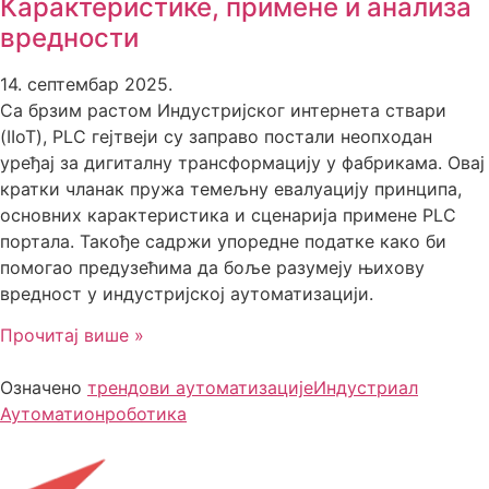
Карактеристике, примене и анализа
вредности
14. септембар 2025.
Са брзим растом Индустријског интернета ствари
(IIoT), PLC гејтвеји су заправо постали неопходан
уређај за дигиталну трансформацију у фабрикама. Овај
кратки чланак пружа темељну евалуацију принципа,
основних карактеристика и сценарија примене PLC
портала. Такође садржи упоредне податке како би
помогао предузећима да боље разумеју њихову
вредност у индустријској аутоматизацији.
Прочитај више »
Означено
трендови аутоматизације
Индустриал
Аутоматион
роботика