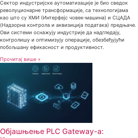
Сектор индустријске аутоматизације је био сведок
револуционарне трансформације, са технологијама
као што су ХМИ (Интерфејс човек-машина) и СЦАДА
(Надзорна контрола и аквизиција података) предњаче.
Ови системи оснажују индустрије да надгледају,
контролишу и оптимизују операције, обезбеђујући
побољшану ефикасност и продуктивност.
Прочитај више »
Објашњење PLC Gateway-а: