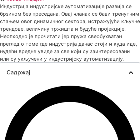
Индустрија индустријске аутоматизације развија се
брзином без преседана. Овај чланак се бави тренутним
стањем овог динамичног сектора, истражујући кључне
трендове, величину тржишта и будуће пројекције.
Неопходно је прочитати јер пружа свеобухватан
преглед о томе где индустрија данас стоји и куда иде,
нудећи вредне увиде за све који су заинтересовани
или су укључени у индустријску аутоматизацију.
Садржај