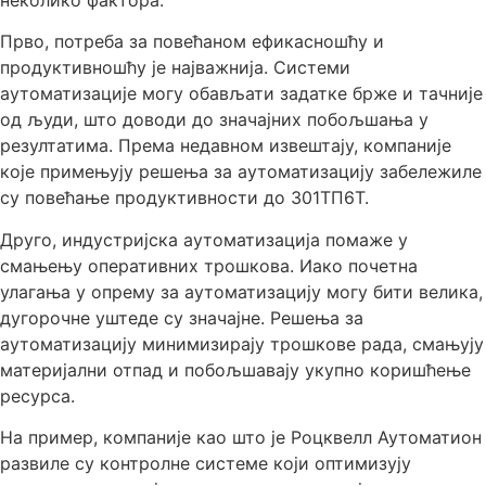
неколико фактора.
Прво, потреба за повећаном ефикасношћу и
продуктивношћу је најважнија. Системи
аутоматизације могу обављати задатке брже и тачније
од људи, што доводи до значајних побољшања у
резултатима. Према недавном извештају, компаније
које примењују решења за аутоматизацију забележиле
су повећање продуктивности до 301ТП6Т.
Друго, индустријска аутоматизација помаже у
смањењу оперативних трошкова. Иако почетна
улагања у опрему за аутоматизацију могу бити велика,
дугорочне уштеде су значајне. Решења за
аутоматизацију минимизирају трошкове рада, смањују
материјални отпад и побољшавају укупно коришћење
ресурса.
На пример, компаније као што је Роцквелл Аутоматион
развиле су контролне системе који оптимизују