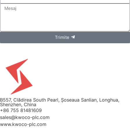
Trimite
B557, Clădirea South Pearl, Șoseaua Sanlian, Longhua,
Shenzhen, China
+86 755 81481609
sales@kwoco-plc.com
www.kwoco-plc.com