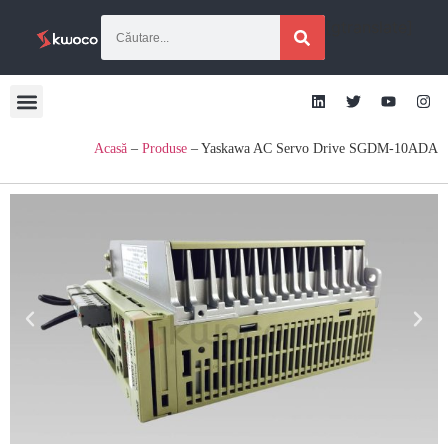
[gtranslate]
Acasă
–
Produse
–
Yaskawa AC Servo Drive SGDM-10ADA