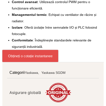
Control avansat
: Utilizează controlul PWM pentru o
funcționare eficientă.
Managementul termic
: Echipat cu ventilator de răcire și
radiator.
Izolare
: Oferă izolație între semnalele I/O și PLC folosind
fotocuple.
Conformitate
: Îndeplinește standardele relevante de
siguranță industrială.
Obțineți o cotație instantanee
Categorii
Yaskawa,
Yaskawa SGDM
Asigurare globală