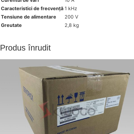
Curentul de vârf
10 A
Caracteristici de frecvență
1 kHz
Tensiune de alimentare
200 V
Greutate
2,8 kg
Produs înrudit