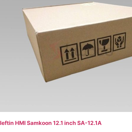
Ieftin HMI Samkoon 12.1 inch SA-12.1A