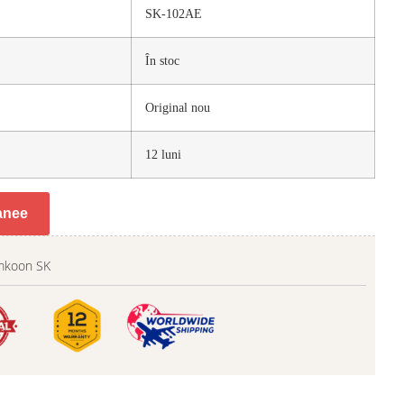
SK-102AE
În stoc
Original nou
12 luni
tanee
mkoon SK