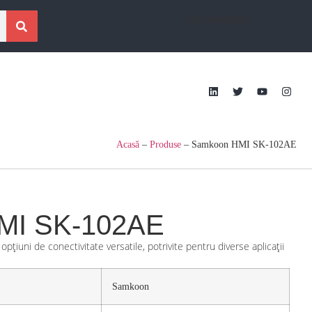
[gtranslate]
Acasă
–
Produse
–
Samkoon HMI SK-102AE
MI SK-102AE
pțiuni de conectivitate versatile, potrivite pentru diverse aplicații
Samkoon