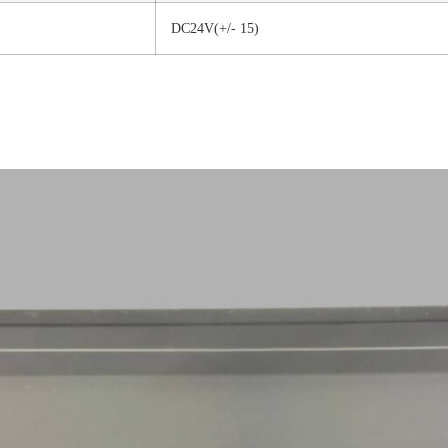
DC24V(+/- 15)