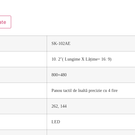
ate
SK-102AE
10. 2″( Lungime X Lățime= 16: 9)
800×480
Panou tactil de înaltă precizie cu 4 fire
262, 144
LED