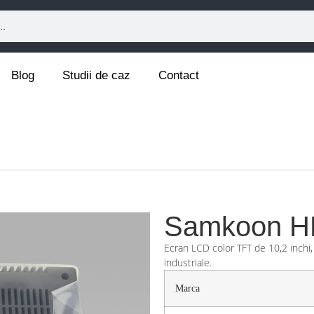
Blog
Studii de caz
Contact
Samkoon H
Ecran LCD color TFT de 10,2 inchi, o
industriale.
Marca