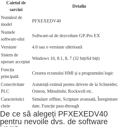
Caietul de
Detaliu
sarcini
Numărul de
PFXEXEDV40
model
Numele
Software-ul de dezvoltare GP-Pro EX
software-ului
Versiune
4.0 sau o versiune ulterioară
Sistem de
Windows 10, 8.1, 8, 7 (32 biți/64 biți)
operare acceptat
Funcția
Crearea ecranului HMI și a programului logic
principală
Conectivitate
Asistență extinsă pentru drivere de la Schneider,
PLC
Omron, Mitsubishi, Rockwell etc.
Caracteristici
Simulare offline, Scriptare avansată, Înregistrare
cheie
date, Funcție pass-through
De ce să alegeți PFXEXEDV40
pentru nevoile dvs. de software