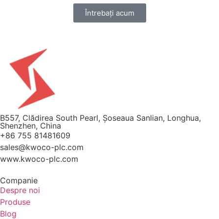
Întrebați acum
B557, Clădirea South Pearl, Șoseaua Sanlian, Longhua,
Shenzhen, China
+86 755 81481609
sales@kwoco-plc.com
www.kwoco-plc.com
Companie
Despre noi
Produse
Blog