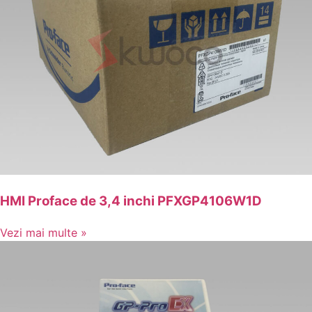
HMI Proface de 3,4 inchi PFXGP4106W1D
Vezi mai multe »