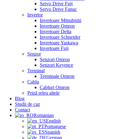
Servo Drive Fuji
Servo Drive Fanuc
Invertor
Invertoare Mitsubishi
Invertoare Omron
Invertoare Delta
Invertoare Schneider
Invertoare Yaskawa
Invertoare Fuji
Senzor
Senzori Omron
Senzori Keyence
Terminal
Terminale Omron
Cablu
Cabluri Omron
Priză releu altele
Blog
Studii de caz
Contact
Romanian
English
Portuguese
Spanish
German