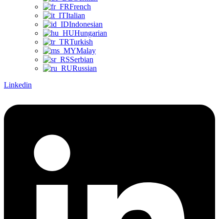
French
Italian
Indonesian
Hungarian
Turkish
Malay
Serbian
Russian
Linkedin