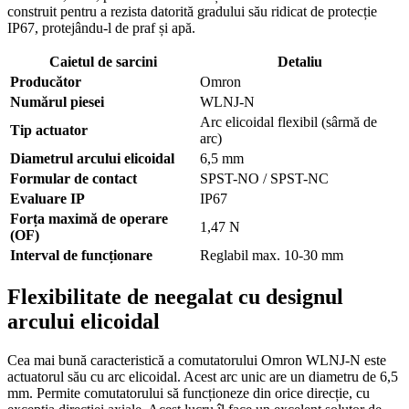
construit pentru a rezista datorită gradului său ridicat de protecție
IP67, protejându-l de praf și apă.
Caietul de sarcini
Detaliu
Producător
Omron
Numărul piesei
WLNJ-N
Arc elicoidal flexibil (sârmă de
Tip actuator
arc)
Diametrul arcului elicoidal
6,5 mm
Formular de contact
SPST-NO / SPST-NC
Evaluare IP
IP67
Forța maximă de operare
1,47 N
(OF)
Interval de funcționare
Reglabil max. 10-30 mm
Flexibilitate de neegalat cu designul
arcului elicoidal
Cea mai bună caracteristică a comutatorului Omron WLNJ-N este
actuatorul său cu arc elicoidal. Acest arc unic are un diametru de 6,5
mm. Permite comutatorului să funcționeze din orice direcție, cu