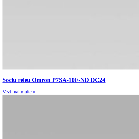
Soclu releu Omron P7SA-10F-ND DC24
Vezi mai multe »