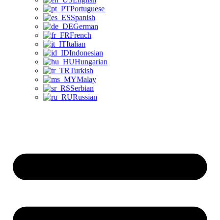
Portuguese
Spanish
German
French
Italian
Indonesian
Hungarian
Turkish
Malay
Serbian
Russian