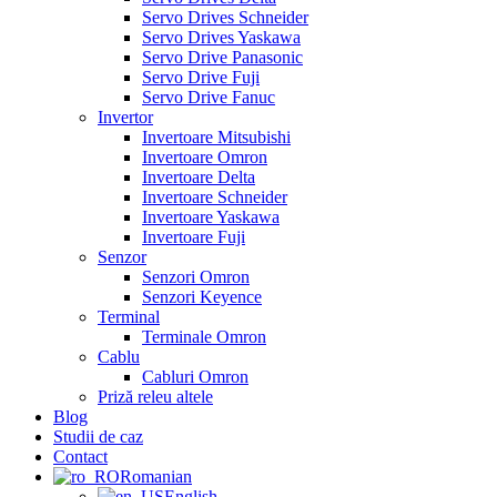
Servo Drives Schneider
Servo Drives Yaskawa
Servo Drive Panasonic
Servo Drive Fuji
Servo Drive Fanuc
Invertor
Invertoare Mitsubishi
Invertoare Omron
Invertoare Delta
Invertoare Schneider
Invertoare Yaskawa
Invertoare Fuji
Senzor
Senzori Omron
Senzori Keyence
Terminal
Terminale Omron
Cablu
Cabluri Omron
Priză releu altele
Blog
Studii de caz
Contact
Romanian
English