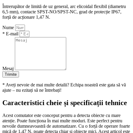
Întrerupător de limită de uz general, arc elicoidal flexibil (diametru
6,5 mm), contacte SPST-NO/SPST-NC, grad de protecție IP67,
forță de acționare 1,47 N.
Nume
* E-mail
Mesaj
Trimite
* Aveți nevoie de mai multe detalii? Echipa noastră este gata să vă
ajute – nu ezitați să ne întrebați!
Caracteristici cheie și specificații tehnice
Acest comutator este conceput pentru a detecta obiecte cu mare
atenție. Poate funcționa în mai multe moduri. Este perfect pentru
nevoile dumneavoastră de automatizare. Cu o forță de operare foarte
mică de 1,47 N, poate detecta chiar și obiecte mici. Acest articol este