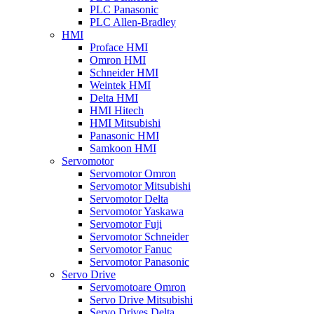
PLC Panasonic
PLC Allen-Bradley
HMI
Proface HMI
Omron HMI
Schneider HMI
Weintek HMI
Delta HMI
HMI Hitech
HMI Mitsubishi
Panasonic HMI
Samkoon HMI
Servomotor
Servomotor Omron
Servomotor Mitsubishi
Servomotor Delta
Servomotor Yaskawa
Servomotor Fuji
Servomotor Schneider
Servomotor Fanuc
Servomotor Panasonic
Servo Drive
Servomotoare Omron
Servo Drive Mitsubishi
Servo Drives Delta