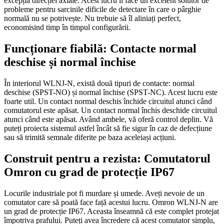
excepția direcției axiale. Acest lucru îl face un excelent solutor de
probleme pentru sarcinile dificile de detectare în care o pârghie
normală nu se potrivește. Nu trebuie să îl aliniați perfect,
economisind timp în timpul configurării.
Funcționare fiabilă: Contacte normal
deschise și normal închise
În interiorul WLNJ-N, există două tipuri de contacte: normal
deschise (SPST-NO) și normal închise (SPST-NC). Acest lucru este
foarte util. Un contact normal deschis închide circuitul atunci când
comutatorul este apăsat. Un contact normal închis deschide circuitul
atunci când este apăsat. Având ambele, vă oferă control deplin. Vă
puteți proiecta sistemul astfel încât să fie sigur în caz de defecțiune
sau să trimită semnale diferite pe baza aceleiași acțiuni.
Construit pentru a rezista: Comutatorul
Omron cu grad de protecție IP67
Locurile industriale pot fi murdare și umede. Aveți nevoie de un
comutator care să poată face față acestui lucru. Omron WLNJ-N are
un grad de protecție IP67. Aceasta înseamnă că este complet protejat
împotriva prafului. Puteți avea încredere că acest comutator simplu,