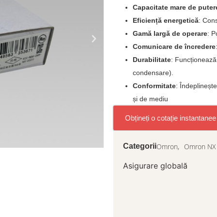
Capacitate mare de puter
Eficiență energetică
: Con
Gamă largă de operare
: P
Comunicare de încredere
Durabilitate
: Funcționează 
condensare).
Conformitate
: Îndeplineșt
și de mediu
Obțineți o cotație instantanee
Omron,
Omron NX
Categorii
Asigurare globală