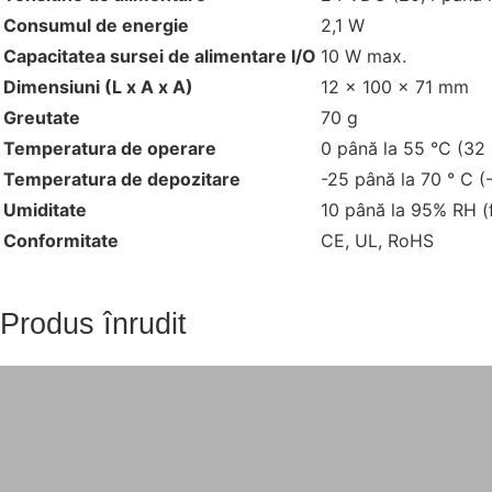
Consumul de energie
2,1 W
Capacitatea sursei de alimentare I/O
10 W max.
Dimensiuni (L x A x A)
12 x 100 x 71 mm
Greutate
70 g
Temperatura de operare
0 până la 55 °C (32 
Temperatura de depozitare
-25 până la 70 ° C (
Umiditate
10 până la 95% RH (
Conformitate
CE, UL, RoHS
Produs înrudit