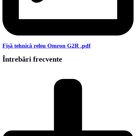
Fișă tehnică releu Omron G2R .pdf
Întrebări frecvente