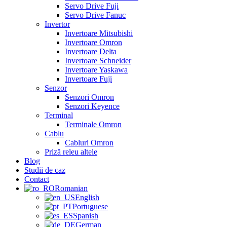
Servo Drive Fuji
Servo Drive Fanuc
Invertor
Invertoare Mitsubishi
Invertoare Omron
Invertoare Delta
Invertoare Schneider
Invertoare Yaskawa
Invertoare Fuji
Senzor
Senzori Omron
Senzori Keyence
Terminal
Terminale Omron
Cablu
Cabluri Omron
Priză releu altele
Blog
Studii de caz
Contact
Romanian
English
Portuguese
Spanish
German