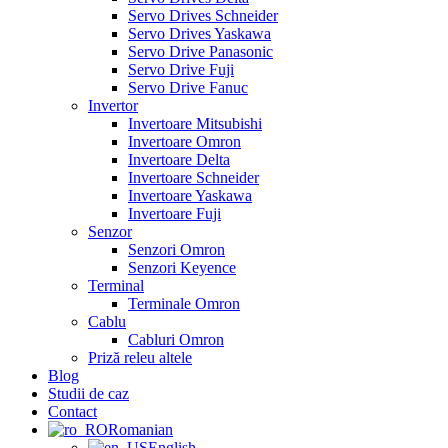
Servo Drives Schneider
Servo Drives Yaskawa
Servo Drive Panasonic
Servo Drive Fuji
Servo Drive Fanuc
Invertor
Invertoare Mitsubishi
Invertoare Omron
Invertoare Delta
Invertoare Schneider
Invertoare Yaskawa
Invertoare Fuji
Senzor
Senzori Omron
Senzori Keyence
Terminal
Terminale Omron
Cablu
Cabluri Omron
Priză releu altele
Blog
Studii de caz
Contact
Romanian
English