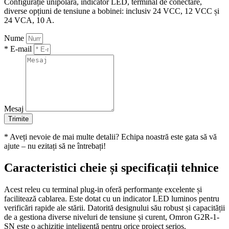
Configurație unipolară, indicator LED, terminal de conectare,
diverse opțiuni de tensiune a bobinei: inclusiv 24 VCC, 12 VCC și
24 VCA, 10 A.
Nume
* E-mail
Mesaj
Trimite
* Aveți nevoie de mai multe detalii? Echipa noastră este gata să vă
ajute – nu ezitați să ne întrebați!
Caracteristici cheie și specificații tehnice
Acest releu cu terminal plug-in oferă performanțe excelente și
facilitează cablarea. Este dotat cu un indicator LED luminos pentru
verificări rapide ale stării. Datorită designului său robust și capacității
de a gestiona diverse niveluri de tensiune și curent, Omron G2R-1-
SN este o achiziție inteligentă pentru orice proiect serios.