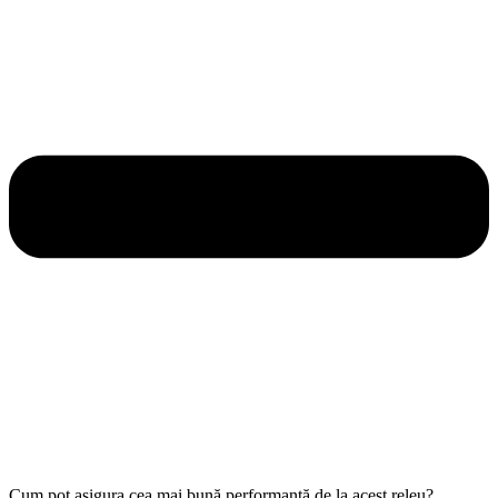
Cum pot asigura cea mai bună performanță de la acest releu?