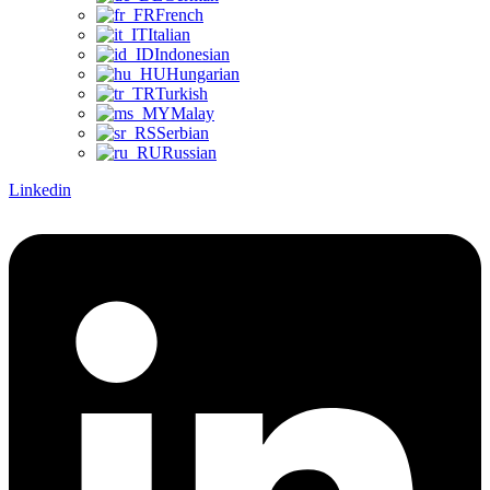
French
Italian
Indonesian
Hungarian
Turkish
Malay
Serbian
Russian
Linkedin