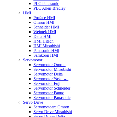
PLC Panasonic
PLC Allen-Bradley
HMI
Proface HMI
Omron HMI
Schneider HMI
Weintek HMI
Delta HMI
HMI Hitech
HMI Mitsubishi
Panasonic HMI
Samkoon HMI
Servomotor
Servomotor Omron
Servomotor Mitsubishi
Servomotor Delta
Servomotor Yaskawa
Servomotor Fuji
Servomotor Schneider
Servomotor Fanuc
Servomotor Panasonic
Servo Drive
Servomotoare Omron
Servo Drive Mitsubishi
Servo Drives Delta