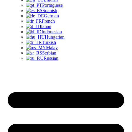
Portuguese
Spanish
German
French
Italian
Indonesian
Hungarian
Turkish
Malay
Serbian
Russian