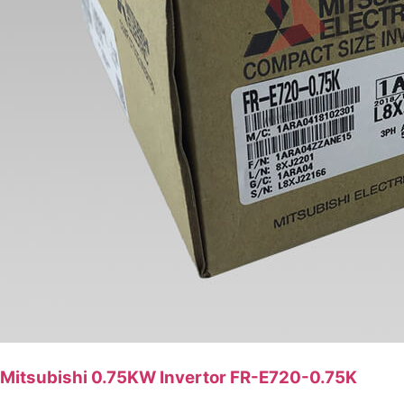
Mitsubishi 0.75KW Invertor FR-E720-0.75K