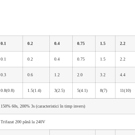
0.1
0.2
0.4
0.75
1.5
2.2
0.1
0.2
0.4
0.75
1.5
2.2
0.3
0.6
1.2
2.0
3.2
4.4
0.8(0.8)
1.5(1.4)
3(2.5)
5(4.1)
8(7)
11(10)
150% 60s, 200% 3s (caracteristici în timp invers)
Trifazat 200 până la 240V