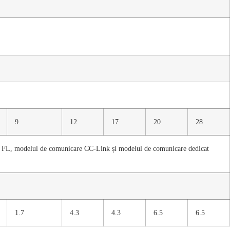
9
12
17
20
28
nță FL, modelul de comunicare CC-Link și modelul de comunicare dedicat
1.7
4.3
4.3
6.5
6.5