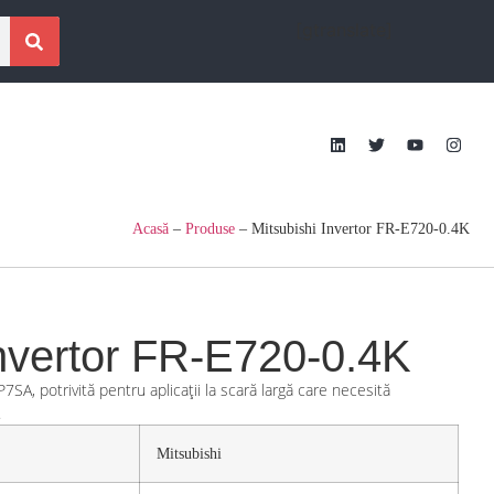
[gtranslate]
Acasă
–
Produse
–
Mitsubishi Invertor FR-E720-0.4K
Invertor FR-E720-0.4K
P7SA, potrivită pentru aplicații la scară largă care necesită
.
Mitsubishi