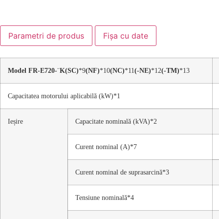
Parametri de produs
Fișa cu date
Model FR-E720-
¨
K
(SC)
*9
(NF)
*10
(NC)
*11
(-NE)
*12
(-TM)
*13
Capacitatea motorului aplicabilă (kW)*1
Ieșire
Capacitate nominală (kVA)*2
Curent nominal (A)*7
Curent nominal de suprasarcină*3
Tensiune nominală*4