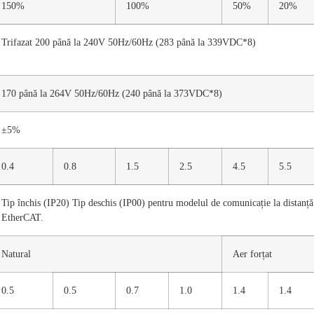
150%
100%
50%
20%
Trifazat 200 până la 240V 50Hz/60Hz (283 până la 339VDC*8)
170 până la 264V 50Hz/60Hz (240 până la 373VDC*8)
±5%
0.4
0.8
1.5
2.5
4.5
5.5
Tip închis (IP20) Tip deschis (IP00) pentru modelul de comunicație la dista
EtherCAT.
Natural
Aer forțat
0.5
0.5
0.7
1.0
1.4
1.4