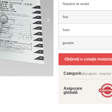
Numărul de model
Stat
Stare
garanție
Obțineți o cotație instan
Mitsubishi
Inverto
Categorii
Asigurare
globală