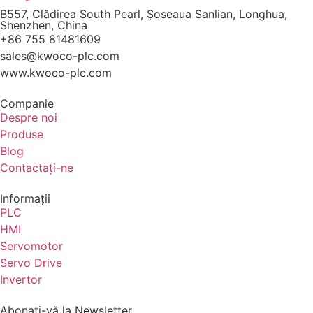
B557, Clădirea South Pearl, Șoseaua Sanlian, Longhua,
Shenzhen, China
+86 755 81481609
sales@kwoco-plc.com
www.kwoco-plc.com
Companie
Despre noi
Produse
Blog
Contactaţi-ne
Informaţii
PLC
HMI
Servomotor
Servo Drive
Invertor
Abonați-vă la Newsletter