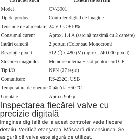
Caracteristică
Caietul de sarcini
Model
CV-3001
Tip de produs
Controler digital de imagine
Tensiune de alimentare
24 V CC ±10%
Consumul curent
Aprox. 1,4 A (sarcină maximă cu 2 camere)
Intrări cameră
2 porturi (Color sau Monocrom)
Rezoluție pixeli
512 (Î) x 480 (V) (aprox. 240.000 pixeli)
Stocarea imaginilor
Memorie internă + slot pentru card CF
Tip I/O
NPN (27 ieșiri)
Comunicare
RS-232C, USB
Temperatura de operare
0 până la +50 °C
Greutate
Aprox. 950 g
Inspectarea fiecărei valve cu
precizie digitală
Imaginea digitală de la acest controler vede fiecare
detaliu. Verifică etanșarea. Măsoară dimensiunea. Se
asigură că valva este sigură de utilizat.