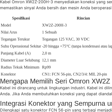
Kabel Omron XW2Z-200H-3 menyediakan koneksi yang semp
memastikan sinyal Anda bersih dan mesin Anda beroperasi
Spesifikasi
Rincian
Model
XW2Z-200H-3
Nilai Arus
1 Sebuah
Tegangan Terukur
Tegangan 125 VAC, 30 VDC
Suhu Operasional Sekitar
-20 hingga +75°C (tanpa kondensasi atau lap
Panjang Kabel (A)
2,0 m
Diameter Luar Selubung
12,1 mm
Radius Tekuk Minimum
Rp99
Konektor
CN1: FCN 56-pin, CN2/3/4: MIL 20-pin
Mengapa Memilih Seri Omron XW2Z 
Kabel ini dirancang untuk lingkungan industri. Kabel ini dil
Anda. Jika Anda membutuhkan koneksi yang dapat diandalka
Integrasi Konektor yang Sempurna 
Dilengkapi satu konektor FCN 56-pin yang terbagi menjadi 