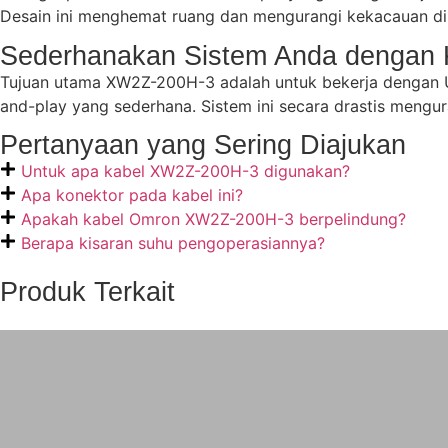
Desain ini menghemat ruang dan mengurangi kekacauan di 
Sederhanakan Sistem Anda dengan 
Tujuan utama XW2Z-200H-3 adalah untuk bekerja dengan Un
and-play yang sederhana. Sistem ini secara drastis meng
Pertanyaan yang Sering Diajukan
Untuk apa kabel XW2Z-200H-3 digunakan?
Apa konektor pada kabel ini?
Apakah kabel Omron XW2Z-200H-3 berpelindung?
Berapa kisaran suhu pengoperasiannya?
Produk Terkait