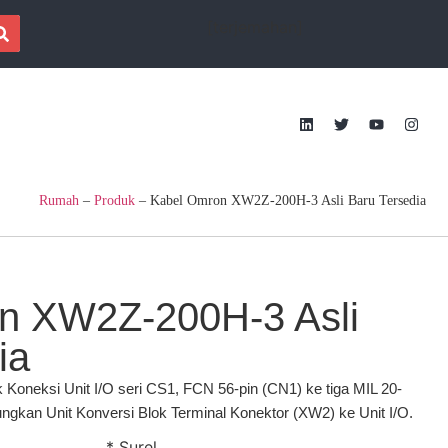
[terjemahan]
Rumah
–
Produk
–
Kabel Omron XW2Z-200H-3 Asli Baru Tersedia
n XW2Z-200H-3 Asli
ia
Koneksi Unit I/O seri CS1, FCN 56-pin (CN1) ke tiga MIL 20-
gkan Unit Konversi Blok Terminal Konektor (XW2) ke Unit I/O.
* Surel