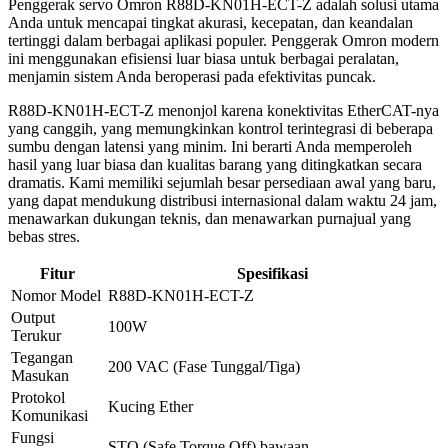
Penggerak servo Omron R88D-KN01H-ECT-Z adalah solusi utama
Anda untuk mencapai tingkat akurasi, kecepatan, dan keandalan
tertinggi dalam berbagai aplikasi populer. Penggerak Omron modern
ini menggunakan efisiensi luar biasa untuk berbagai peralatan,
menjamin sistem Anda beroperasi pada efektivitas puncak.
R88D-KN01H-ECT-Z menonjol karena konektivitas EtherCAT-nya
yang canggih, yang memungkinkan kontrol terintegrasi di beberapa
sumbu dengan latensi yang minim. Ini berarti Anda memperoleh
hasil yang luar biasa dan kualitas barang yang ditingkatkan secara
dramatis. Kami memiliki sejumlah besar persediaan awal yang baru,
yang dapat mendukung distribusi internasional dalam waktu 24 jam,
menawarkan dukungan teknis, dan menawarkan purnajual yang
bebas stres.
Fitur
Spesifikasi
Nomor Model
R88D-KN01H-ECT-Z
Output
100W
Terukur
Tegangan
200 VAC (Fase Tunggal/Tiga)
Masukan
Protokol
Kucing Ether
Komunikasi
Fungsi
STO (Safe Torque Off) bawaan