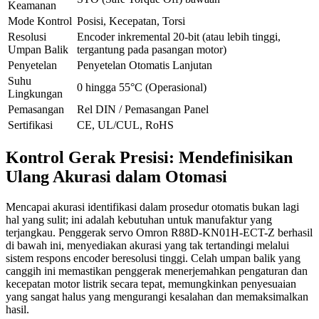
Keamanan
Mode Kontrol
Posisi, Kecepatan, Torsi
Resolusi
Encoder inkremental 20-bit (atau lebih tinggi,
Umpan Balik
tergantung pada pasangan motor)
Penyetelan
Penyetelan Otomatis Lanjutan
Suhu
0 hingga 55°C (Operasional)
Lingkungan
Pemasangan
Rel DIN / Pemasangan Panel
Sertifikasi
CE, UL/CUL, RoHS
Kontrol Gerak Presisi: Mendefinisikan
Ulang Akurasi dalam Otomasi
Mencapai akurasi identifikasi dalam prosedur otomatis bukan lagi
hal yang sulit; ini adalah kebutuhan untuk manufaktur yang
terjangkau. Penggerak servo Omron R88D-KN01H-ECT-Z berhasil
di bawah ini, menyediakan akurasi yang tak tertandingi melalui
sistem respons encoder beresolusi tinggi. Celah umpan balik yang
canggih ini memastikan penggerak menerjemahkan pengaturan dan
kecepatan motor listrik secara tepat, memungkinkan penyesuaian
yang sangat halus yang mengurangi kesalahan dan memaksimalkan
hasil.