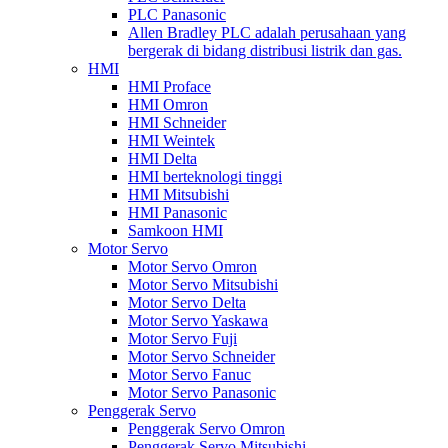
PLC Panasonic
Allen Bradley PLC adalah perusahaan yang
bergerak di bidang distribusi listrik dan gas.
HMI
HMI Proface
HMI Omron
HMI Schneider
HMI Weintek
HMI Delta
HMI berteknologi tinggi
HMI Mitsubishi
HMI Panasonic
Samkoon HMI
Motor Servo
Motor Servo Omron
Motor Servo Mitsubishi
Motor Servo Delta
Motor Servo Yaskawa
Motor Servo Fuji
Motor Servo Schneider
Motor Servo Fanuc
Motor Servo Panasonic
Penggerak Servo
Penggerak Servo Omron
Penggerak Servo Mitsubishi