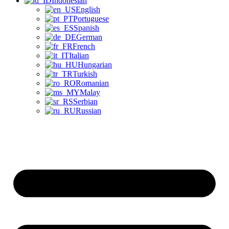
Indonesian
English
Portuguese
Spanish
German
French
Italian
Hungarian
Turkish
Romanian
Malay
Serbian
Russian