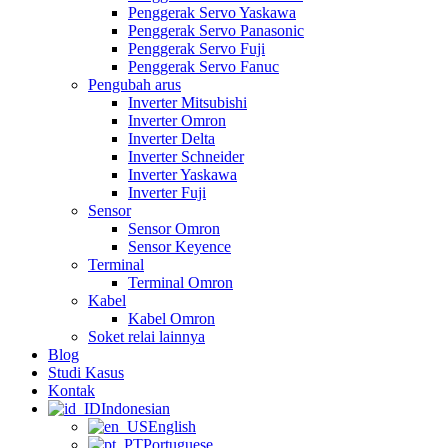
Penggerak Servo Yaskawa
Penggerak Servo Panasonic
Penggerak Servo Fuji
Penggerak Servo Fanuc
Pengubah arus
Inverter Mitsubishi
Inverter Omron
Inverter Delta
Inverter Schneider
Inverter Yaskawa
Inverter Fuji
Sensor
Sensor Omron
Sensor Keyence
Terminal
Terminal Omron
Kabel
Kabel Omron
Soket relai lainnya
Blog
Studi Kasus
Kontak
Indonesian
English
Portuguese