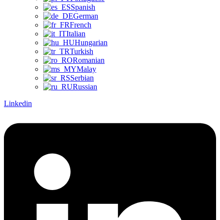
Spanish
German
French
Italian
Hungarian
Turkish
Romanian
Malay
Serbian
Russian
Linkedin