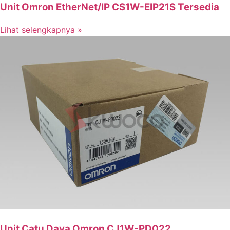
Unit Omron EtherNet/IP CS1W-EIP21S Tersedia
Lihat selengkapnya »
Unit Catu Daya Omron CJ1W-PD022