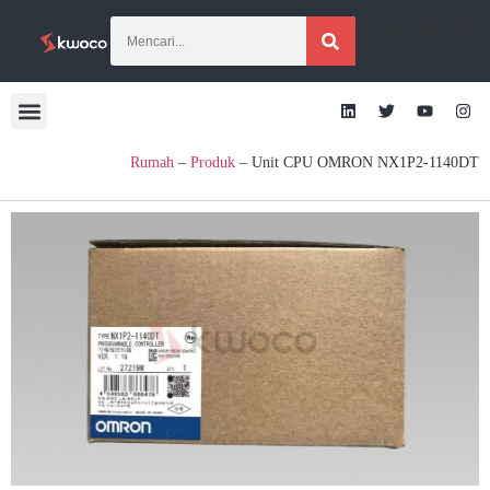
[terjemahan]
Rumah
–
Produk
–
Unit CPU OMRON NX1P2-1140DT