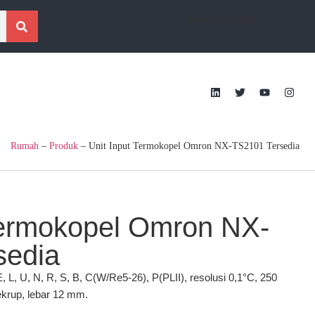
[terjemahan]
Rumah
–
Produk
–
Unit Input Termokopel Omron NX-TS2101 Tersedia
Termokopel Omron NX-
sedia
 E, L, U, N, R, S, B, C(W/Re5-26), P(PLII), resolusi 0,1°C, 250
ekrup, lebar 12 mm.