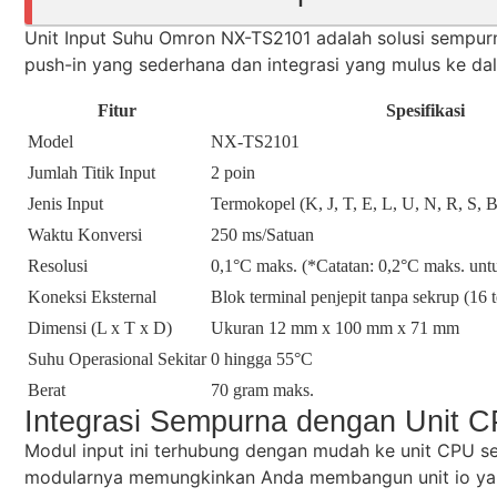
Unit Input Suhu Omron NX-TS2101 adalah solusi sempurn
push-in yang sederhana dan integrasi yang mulus ke da
Fitur
Spesifikasi
Model
NX-TS2101
Jumlah Titik Input
2 poin
Jenis Input
Termokopel (K, J, T, E, L, U, N, R, S,
Waktu Konversi
250 ms/Satuan
Resolusi
0,1°C maks. (*Catatan: 0,2°C maks. untu
Koneksi Eksternal
Blok terminal penjepit tanpa sekrup (16 
Dimensi (L x T x D)
Ukuran 12 mm x 100 mm x 71 mm
Suhu Operasional Sekitar
0 hingga 55°C
Berat
70 gram maks.
Integrasi Sempurna dengan Unit 
Modul input ini terhubung dengan mudah ke unit CPU ser
modularnya memungkinkan Anda membangun unit io yang 