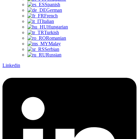
Spanish
German
French
Italian
Hungarian
Turkish
Romanian
Malay
Serbian
Russian
Linkedin