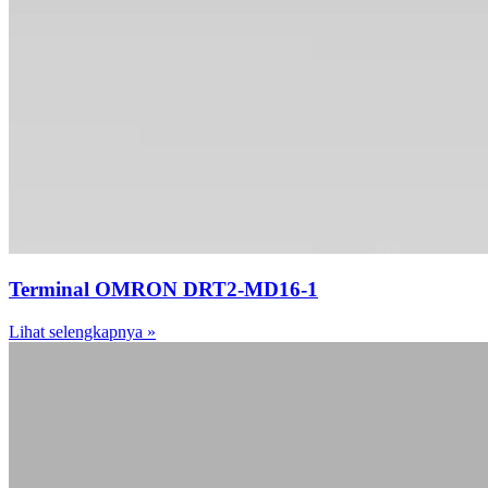
Terminal OMRON DRT2-MD16-1
Lihat selengkapnya »