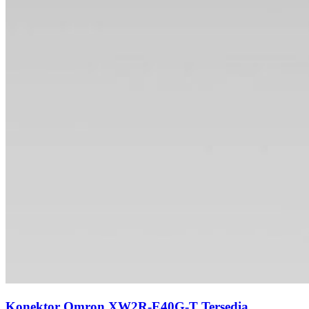
Konektor Omron XW2R-E40G-T Tersedia