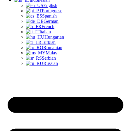
Indonesian
English
Portuguese
Spanish
German
French
Italian
Hungarian
Turkish
Romanian
Malay
Serbian
Russian