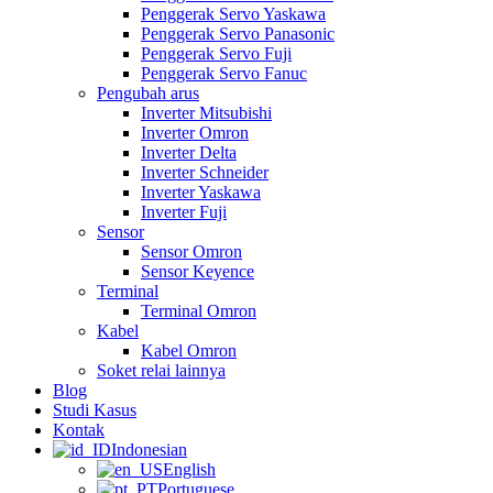
Penggerak Servo Yaskawa
Penggerak Servo Panasonic
Penggerak Servo Fuji
Penggerak Servo Fanuc
Pengubah arus
Inverter Mitsubishi
Inverter Omron
Inverter Delta
Inverter Schneider
Inverter Yaskawa
Inverter Fuji
Sensor
Sensor Omron
Sensor Keyence
Terminal
Terminal Omron
Kabel
Kabel Omron
Soket relai lainnya
Blog
Studi Kasus
Kontak
Indonesian
English
Portuguese