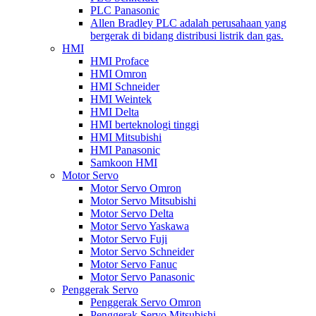
PLC Panasonic
Allen Bradley PLC adalah perusahaan yang
bergerak di bidang distribusi listrik dan gas.
HMI
HMI Proface
HMI Omron
HMI Schneider
HMI Weintek
HMI Delta
HMI berteknologi tinggi
HMI Mitsubishi
HMI Panasonic
Samkoon HMI
Motor Servo
Motor Servo Omron
Motor Servo Mitsubishi
Motor Servo Delta
Motor Servo Yaskawa
Motor Servo Fuji
Motor Servo Schneider
Motor Servo Fanuc
Motor Servo Panasonic
Penggerak Servo
Penggerak Servo Omron
Penggerak Servo Mitsubishi