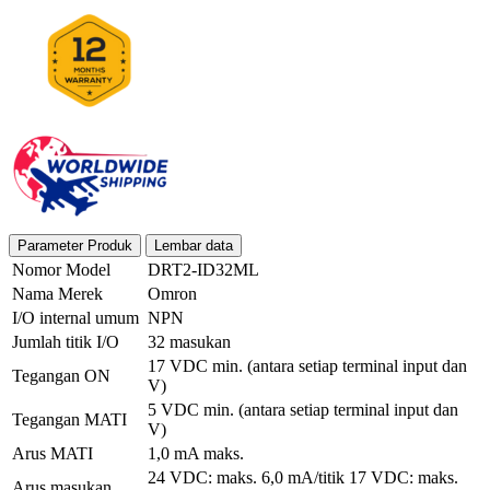
Parameter Produk
Lembar data
Nomor Model
DRT2-ID32ML
Nama Merek
Omron
I/O internal umum
NPN
Jumlah titik I/O
32 masukan
17 VDC min. (antara setiap terminal input dan
Tegangan ON
V)
5 VDC min. (antara setiap terminal input dan
Tegangan MATI
V)
Arus MATI
1,0 mA maks.
24 VDC: maks. 6,0 mA/titik 17 VDC: maks.
Arus masukan