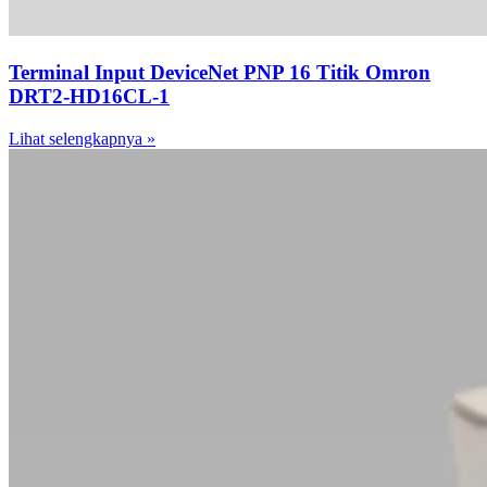
Terminal Input DeviceNet PNP 16 Titik Omron
DRT2-HD16CL-1
Lihat selengkapnya »