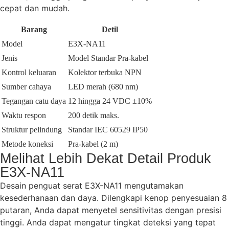
cepat dan mudah.
Barang
Detil
Model
E3X-NA11
Jenis
Model Standar Pra-kabel
Kontrol keluaran
Kolektor terbuka NPN
Sumber cahaya
LED merah (680 nm)
Tegangan catu daya
12 hingga 24 VDC ±10%
Waktu respon
200 detik maks.
Struktur pelindung
Standar IEC 60529 IP50
Metode koneksi
Pra-kabel (2 m)
Melihat Lebih Dekat Detail Produk
E3X-NA11
Desain penguat serat E3X-NA11 mengutamakan
kesederhanaan dan daya. Dilengkapi kenop penyesuaian 8
putaran, Anda dapat menyetel sensitivitas dengan presisi
tinggi. Anda dapat mengatur tingkat deteksi yang tepat