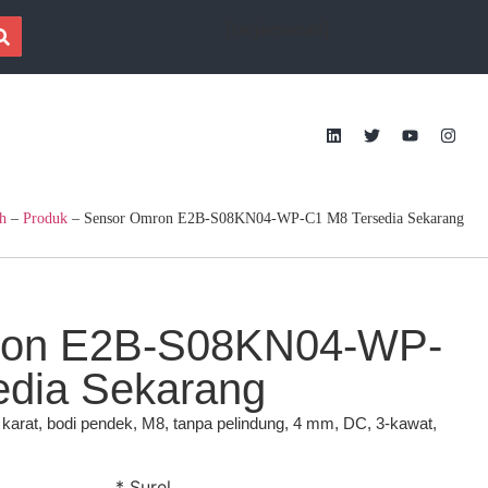
[terjemahan]
h
–
Produk
–
Sensor Omron E2B-S08KN04-WP-C1 M8 Tersedia Sekarang
ron E2B-S08KN04-WP-
edia Sekarang
an karat, bodi pendek, M8, tanpa pelindung, 4 mm, DC, 3-kawat,
* Surel