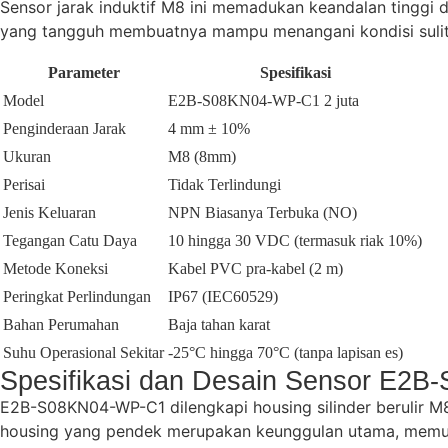
Sensor jarak induktif M8 ini memadukan keandalan tinggi 
yang tangguh membuatnya mampu menangani kondisi sulit,
Parameter
Spesifikasi
Model
E2B-S08KN04-WP-C1 2 juta
Penginderaan Jarak
4 mm ± 10%
Ukuran
M8 (8mm)
Perisai
Tidak Terlindungi
Jenis Keluaran
NPN Biasanya Terbuka (NO)
Tegangan Catu Daya
10 hingga 30 VDC (termasuk riak 10%)
Metode Koneksi
Kabel PVC pra-kabel (2 m)
Peringkat Perlindungan
IP67 (IEC60529)
Bahan Perumahan
Baja tahan karat
Suhu Operasional Sekitar
-25°C hingga 70°C (tanpa lapisan es)
Spesifikasi dan Desain Sensor E2
E2B-S08KN04-WP-C1 dilengkapi housing silinder berulir 
housing yang pendek merupakan keunggulan utama, memun