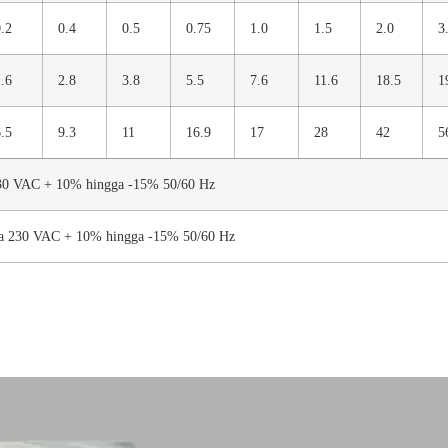
.2
0.4
0.5
0.75
1.0
1.5
2.0
3
.6
2.8
3.8
5.5
7.6
11.6
18.5
1
.5
9.3
11
16.9
17
28
42
5
230 VAC + 10% hingga -15% 50/60 Hz
ga 230 VAC + 10% hingga -15% 50/60 Hz