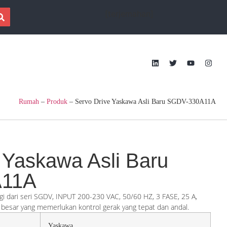
[terjemahan]
Rumah
–
Produk
–
Servo Drive Yaskawa Asli Baru SGDV-330A11A
 Yaskawa Asli Baru
A11A
gi dari seri SGDV, INPUT 200-230 VAC, 50/60 HZ, 3 FASE, 25 A,
la besar yang memerlukan kontrol gerak yang tepat dan andal.
Yaskawa