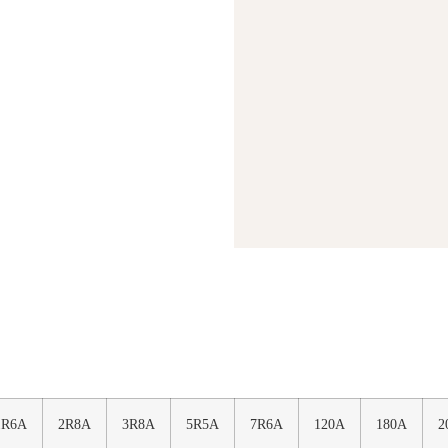
1R6A
2R8A
3R8A
5R5A
7R6A
120A
180A
2