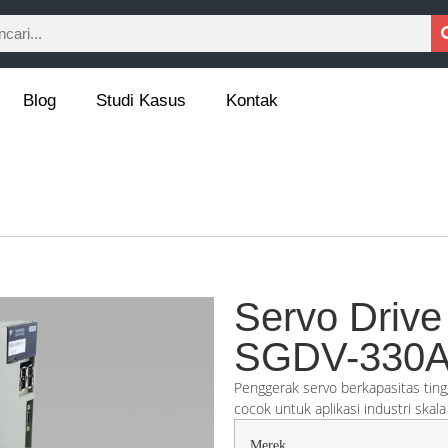
Blog
Studi Kasus
Kontak
Servo Drive
SGDV-330
Penggerak servo berkapasitas ting
cocok untuk aplikasi industri ska
Merek