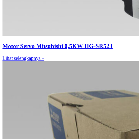
Motor Servo Mitsubishi 0,5KW HG-SR52J
Lihat selengkapnya »