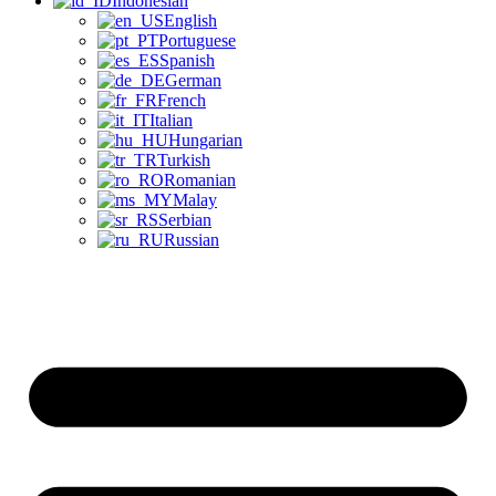
Indonesian
English
Portuguese
Spanish
German
French
Italian
Hungarian
Turkish
Romanian
Malay
Serbian
Russian