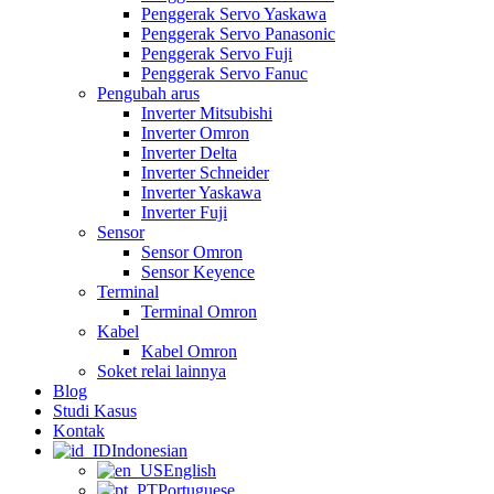
Penggerak Servo Yaskawa
Penggerak Servo Panasonic
Penggerak Servo Fuji
Penggerak Servo Fanuc
Pengubah arus
Inverter Mitsubishi
Inverter Omron
Inverter Delta
Inverter Schneider
Inverter Yaskawa
Inverter Fuji
Sensor
Sensor Omron
Sensor Keyence
Terminal
Terminal Omron
Kabel
Kabel Omron
Soket relai lainnya
Blog
Studi Kasus
Kontak
Indonesian
English
Portuguese