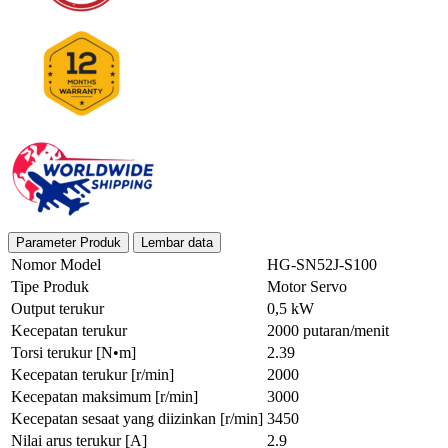
Parameter Produk
Lembar data
Nomor Model
HG-SN52J-S100
Tipe Produk
Motor Servo
Output terukur
0,5 kW
Kecepatan terukur
2000 putaran/menit
Torsi terukur [N•m]
2.39
Kecepatan terukur [r/min]
2000
Kecepatan maksimum [r/min]
3000
Kecepatan sesaat yang diizinkan [r/min]
3450
Nilai arus terukur [A]
2.9