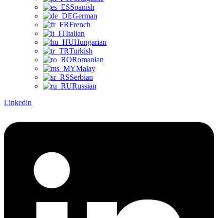
Spanish
German
French
Italian
Hungarian
Turkish
Romanian
Malay
Serbian
Russian
Linkedin