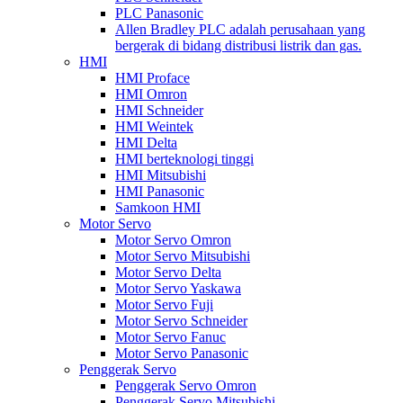
PLC Panasonic
Allen Bradley PLC adalah perusahaan yang
bergerak di bidang distribusi listrik dan gas.
HMI
HMI Proface
HMI Omron
HMI Schneider
HMI Weintek
HMI Delta
HMI berteknologi tinggi
HMI Mitsubishi
HMI Panasonic
Samkoon HMI
Motor Servo
Motor Servo Omron
Motor Servo Mitsubishi
Motor Servo Delta
Motor Servo Yaskawa
Motor Servo Fuji
Motor Servo Schneider
Motor Servo Fanuc
Motor Servo Panasonic
Penggerak Servo
Penggerak Servo Omron
Penggerak Servo Mitsubishi