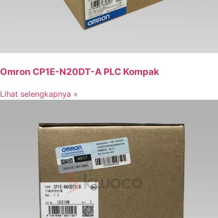
Omron CP1E-N20DT-A PLC Kompak
Lihat selengkapnya »