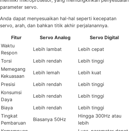
memiliki mikroprosesor, yang memungkinkan penyesuaian
parameter servo.
Anda dapat menyesuaikan hal-hal seperti kecepatan
servo, arah, dan bahkan titik akhir perjalanannya.
Fitur
Servo Analog
Servo Digital
Waktu
Lebih lambat
Lebih cepat
Respon
Torsi
Lebih rendah
Lebih tinggi
Memegang
Lebih lemah
Lebih kuat
Kekuasaan
Presisi
Lebih rendah
Lebih tinggi
Konsumsi
Lebih rendah
Lebih tinggi
Daya
Biaya
Lebih rendah
Lebih tinggi
Tingkat
Hingga 300Hz atau
Biasanya 50Hz
Pembaruan
lebih